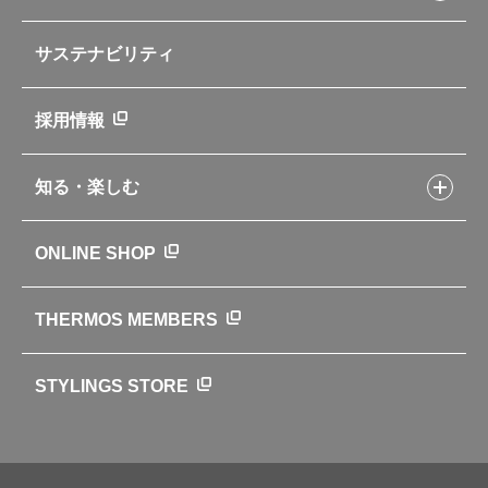
自転車専用ボトル
部品の種類や販売状況を調べる
レシピ本のご紹介
お手入れ用品
企業情報トップ
よくあるご質問・お問い合わせ
サステナビリティ
アパレル小物
企業理念
取扱説明書
業務用製品
会社概要
新製品一覧
ニュース
採用情報
製品一覧
環境への取り組み
製品アンケート
品質への取り組み
知る・楽しむ
カタログ
世界のサーモス
サーモスの歴史
知る・楽しむトップ
ONLINE SHOP
クラブサーモス
WEBマガジン
お弁当にエールを込めて
THERMOS MEMBERS
魔法びんの秘密
ライフストーリー
STYLINGS STORE