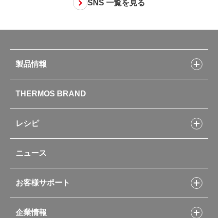
SNS 一覧を見る
製品情報
製品情報トップ
THERMOS BRAND
水筒
お弁当
キッチン用品
レシピ
タンブラー・マグカップ・食器
レシピトップ
ベビー用品
ニュース
フライパンレシピ
ポット・アイスペール
シャトルシェフレシピ
コーヒーメーカー
スープジャーレシピ
ソフトクーラー・バッグ
お客様サポート
Myフードコンテナーレシピ
アウトドア
お客様サポートトップ
部活弁当レシピ
山専用ボトル
企業情報
交換用部品の購入方法
イージースモーカーレシピ