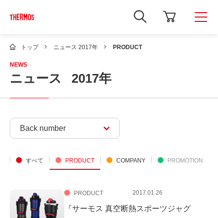
新
し
い
ウ
ィ
トップ
ニュース 2017年
PRODUCT
ン
ド
NEWS
ウ
ニュース
2017年
で
Google
サ
イ
ト
内
検
Back number
索
を
開
き
ま
すべて
PRODUCT
COMPANY
PROMOTION
す
2017.01.26
PRODUCT
『サーモス 真空断熱スポーツジャグ