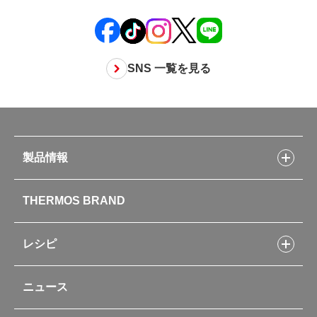
SNS 一覧を見る
製品情報
製品情報トップ
THERMOS BRAND
水筒
お弁当
キッチン用品
レシピ
タンブラー・マグカップ・食器
レシピトップ
ベビー用品
ニュース
フライパンレシピ
ポット・アイスペール
シャトルシェフレシピ
コーヒーメーカー