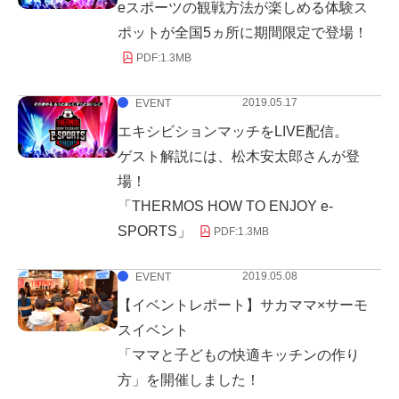
eスポーツの観戦方法が楽しめる体験ス
ポットが全国5ヵ所に期間限定で登場！
PDF:
1.3MB
2019.05.17
EVENT
エキシビションマッチをLIVE配信。
ゲスト解説には、松木安太郎さんが登
場！
「THERMOS HOW TO ENJOY e-
SPORTS」
PDF:
1.3MB
2019.05.08
EVENT
【イベントレポート】サカママ×サーモ
スイベント
「ママと子どもの快適キッチンの作り
方」を開催しました！