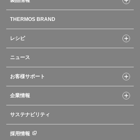
製品情報
製品情報トップ
THERMOS BRAND
水筒
お弁当
キッチン用品
レシピ
タンブラー・マグカップ・食器
レシピトップ
ベビー用品
ニュース
フライパンレシピ
ポット・アイスペール
シャトルシェフレシピ
コーヒーメーカー
スープジャーレシピ
ソフトクーラー・バッグ
お客様サポート
Myフードコンテナーレシピ
アウトドア
お客様サポートトップ
部活弁当レシピ
山専用ボトル
企業情報
交換用部品の購入方法
イージースモーカーレシピ
自転車専用ボトル
部品の種類や販売状況を調べる
レシピ本のご紹介
お手入れ用品
企業情報トップ
よくあるご質問・お問い合わせ
サステナビリティ
アパレル小物
企業理念
取扱説明書
業務用製品
会社概要
新製品一覧
ニュース
採用情報
製品一覧