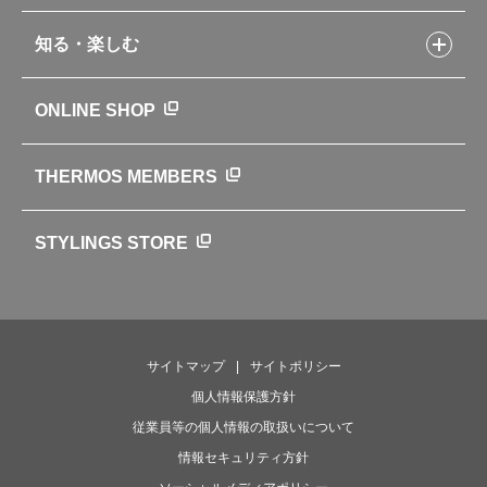
環境への取り組み
製品アンケート
品質への取り組み
知る・楽しむ
カタログ
世界のサーモス
サーモスの歴史
知る・楽しむトップ
ONLINE SHOP
クラブサーモス
WEBマガジン
お弁当にエールを込めて
THERMOS MEMBERS
魔法びんの秘密
ライフストーリー
STYLINGS STORE
サイトマップ
サイトポリシー
個人情報保護方針
従業員等の個人情報の取扱いについて
情報セキュリティ方針