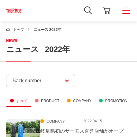
新
し
い
ウ
ィ
トップ
ニュース 2022年
ン
ド
NEWS
ウ
ニュース
2022年
で
Google
サ
イ
ト
内
検
Back number
索
を
開
き
ま
すべて
PRODUCT
COMPANY
PROMOTION
す
2022.04.15
COMPANY
岐阜県初のサーモス直営店舗がオープ