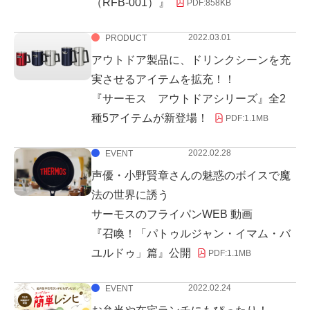
（RFB-001）』
PDF:
858KB
2022.03.01
PRODUCT
アウトドア製品に、ドリンクシーンを充
実させるアイテムを拡充！！
『サーモス アウトドアシリーズ』全2
種5アイテムが新登場！
PDF:
1.1MB
2022.02.28
EVENT
声優・小野賢章さんの魅惑のボイスで魔
法の世界に誘う
サーモスのフライパンWEB 動画
『召喚！「パトゥルジャン・イマム・バ
ユルドゥ」篇』公開
PDF:
1.1MB
2022.02.24
EVENT