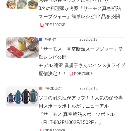
お弁当や在宅ランチにもぴったり！
3名の料理家が考案「サーモス真空断熱
スープジャー」簡単レシピ12 品を公開
PDF:
1007KB
2022.02.18
EVENT
「サーモス 真空断熱スープジャー」簡
単レシピ公開！
モデル 滝沢 眞規子さんのインスタライブ
配信決定！！
PDF:
736KB
2022.02.15
PRODUCT
ソコの耐久性がアップ！！人気の保冷専
用スポーツボトルがリニューアル
『サーモス 真空断熱スポーツボトル
（FHT-802F/1002F/1502F）』
PDF:
1006KB