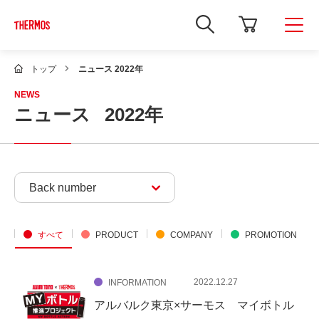
新
し
い
ウ
ィ
トップ
ニュース 2022年
ン
ド
NEWS
ウ
ニュース
2022年
で
Google
サ
イ
ト
内
検
Back number
索
を
開
き
ま
すべて
PRODUCT
COMPANY
PROMOTION
す
2022.12.27
INFORMATION
アルバルク東京×サーモス マイボトル