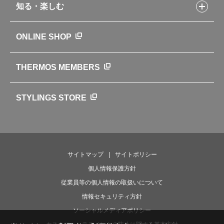
知る・楽しむ
カタログ
世界のサーモス
サーモスの歴史
知る・楽しむトップ
ONLINE SHOP
クラブサーモス
WEBマガジン
お弁当にエールを込めて
THERMOS MEMBERS
魔法びんの秘密
ライフストーリー
STYLINGS STORE
サイトマップ
サイトポリシー
個人情報保護方針
従業員等の個人情報の取扱いについて
情報セキュリティ方針
ソーシャルメディアポリシー