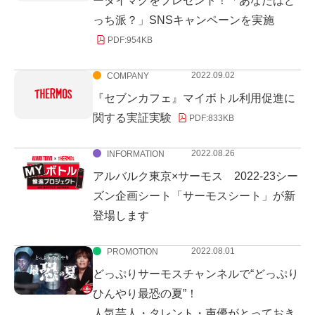
ータイマグをプレゼント！「あなたはど
っち派？」SNSキャンペーンを実施
PDF:
954KB
2022.09.02
COMPANY
『セブンカフェ』マイボトル利用促進に
関する実証実験
PDF:
833KB
2022.08.26
INFORMATION
アルバルク東京×サーモス 2022‐23シー
ズン企画シート「サーモスシート」が新
登場します
2022.08.01
PROMOTION
どっぷりサーモスチャンネルで“どっぷり
ひんやり最恐の夏”！
人気芸人・タレント・声優がとっておき