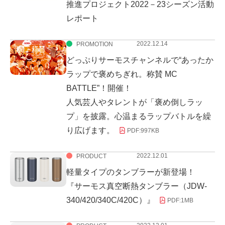
推進プロジェクト2022－23シーズン活動
レポート
2022.12.14
PROMOTION
どっぷりサーモスチャンネルで“あったか
ラップで褒めちぎれ。称賛 MC
BATTLE”！開催！
人気芸人やタレントが「褒め倒しラッ
プ」を披露。心温まるラップバトルを繰
り広げます。
PDF:
997KB
2022.12.01
PRODUCT
軽量タイプのタンブラーが新登場！
『サーモス真空断熱タンブラー（JDW-
340/420/340C/420C）』
PDF:
1MB