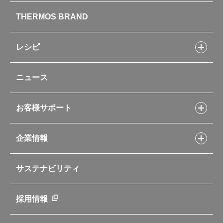
製品情報トップ
THERMOS BRAND
水筒
お弁当
キッチン用品
レシピ
タンブラー・マグカップ・食器
レシピトップ
ベビー用品
ニュース
フライパンレシピ
ポット・アイスペール
シャトルシェフレシピ
コーヒーメーカー
スープジャーレシピ
ソフトクーラー・バッグ
お客様サポート
Myフードコンテナーレシピ
アウトドア
お客様サポートトップ
部活弁当レシピ
山専用ボトル
企業情報
交換用部品の購入方法
イージースモーカーレシピ
自転車専用ボトル
部品の種類や販売状況を調べる
レシピ本のご紹介
お手入れ用品
企業情報トップ
よくあるご質問・お問い合わせ
サステナビリティ
アパレル小物
企業理念
取扱説明書
業務用製品
会社概要
新製品一覧
ニュース
採用情報
製品一覧
環境への取り組み
製品アンケート
品質への取り組み