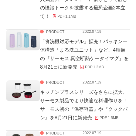
の怪談トークを披露する最恐企画2本立
て！
PDF:
1.1MB
2022.07.19
PRODUCT
「食洗機対応モデル」拡充！パッキン一
体構造「まる洗ユニット」など、4種類
の『サーモス 真空断熱ケータイマグ』を
8月21日に新発売
PDF:
1.2MB
2022.07.19
PRODUCT
キッチンプラスシリーズをさらに拡大、
サーモス製品でより快適な料理作りを！
サーモス初の『保存容器』や『クックパ
ン』を8月21日に新発売
PDF:
1.5MB
2022.07.19
PRODUCT