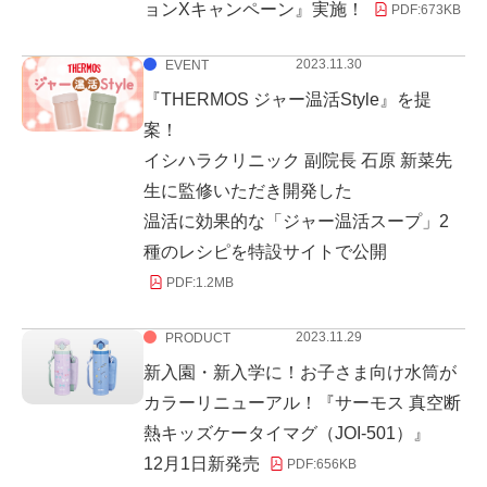
ョンXキャンペーン』実施！
PDF:
673KB
2023.11.30
EVENT
『THERMOS ジャー温活Style』を提
案！
イシハラクリニック 副院長 石原 新菜先
生に監修いただき開発した
温活に効果的な「ジャー温活スープ」2
種のレシピを特設サイトで公開
PDF:
1.2MB
2023.11.29
PRODUCT
新入園・新入学に！お子さま向け水筒が
カラーリニューアル！『サーモス 真空断
熱キッズケータイマグ（JOI-501）』
12月1日新発売
PDF:
656KB