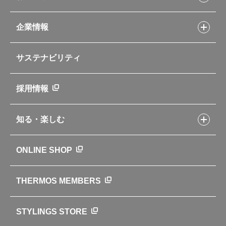
Myフードコンテナーレシピ
アウトドア
お客様サポートトップ
部活弁当レシピ
山専用ボトル
企業情報
交換用部品の購入方法
イージースモーカーレシピ
自転車専用ボトル
部品の種類や販売状況を調べる
レシピ本のご紹介
お手入れ用品
企業情報トップ
よくあるご質問・お問い合わせ
サステナビリティ
アパレル小物
企業理念
取扱説明書
業務用製品
会社概要
新製品一覧
ニュース
採用情報
製品一覧
環境への取り組み
製品アンケート
品質への取り組み
知る・楽しむ
カタログ
世界のサーモス
サーモスの歴史
知る・楽しむトップ
ONLINE SHOP
クラブサーモス
WEBマガジン
お弁当にエールを込めて
THERMOS MEMBERS
魔法びんの秘密
ライフストーリー
STYLINGS STORE