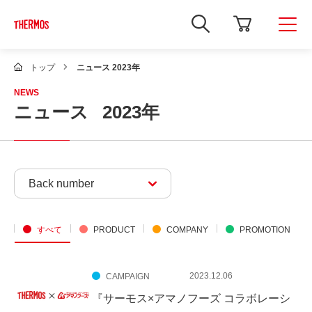
新
し
い
ウ
ィ
トップ
ニュース 2023年
ン
ド
NEWS
ウ
ニュース
2023年
で
Google
サ
イ
ト
内
検
Back number
索
を
開
き
ま
すべて
PRODUCT
COMPANY
PROMOTION
す
2023.12.06
CAMPAIGN
『サーモス×アマノフーズ コラボレーシ