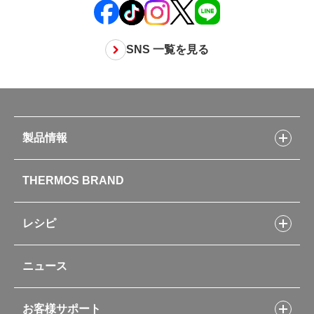
SNS 一覧を見る
製品情報
製品情報トップ
THERMOS BRAND
水筒
お弁当
キッチン用品
レシピ
タンブラー・マグカップ・食器
レシピトップ
ベビー用品
ニュース
フライパンレシピ
ポット・アイスペール
シャトルシェフレシピ
コーヒーメーカー
スープジャーレシピ
ソフトクーラー・バッグ
お客様サポート