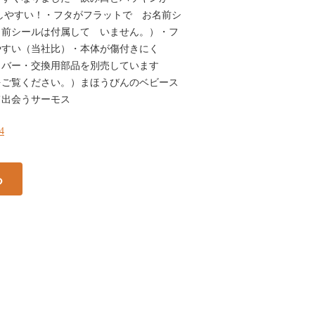
しやすい！・フタがフラットで お名前シ
名前シールは付属して いません。）・フ
やすい（当社比）・本体が傷付きにく
カバー・交換用部品を別売しています
をご覧ください。）まほうびんのベビース
て出会うサーモス
34
る