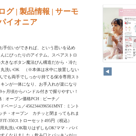
ログ | 製品情報 | サーモ
のパイオニア
のお手伝いができれば、という思いを込め
ゃんにぴったりのアイテム。スペアストロ
い大きなボタン魔法びん構造だから・冷た
丸洗いOK （※本体は水中に放置しない
んでも両手でしっかり持てる保冷専用スト
ッキンが一体になり、お手入れが楽になり
350ml9ヶ月頃からハンドル付きで握りやすい！
 : オープン価格PCH : ピーチ／
 サンドベージュ／4562344396561MNT : ミント
・ワンタッチ・オープン カチッと閉まってもれま
JT-350ストローセット495円（税込）
n保冷専用丸洗いOK取りはずしもOK!ママ・パパ
やすくなりました・飲み口とパッキンが一