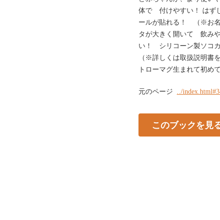
体で 付けやすい！ はず
ールが貼れる！ （※お
タが大きく開いて 飲み
い！ シリコーン製ソコ
（※詳しくは取扱説明書
トローマグ生まれて初め
元のページ
../index.html#
このブックを見