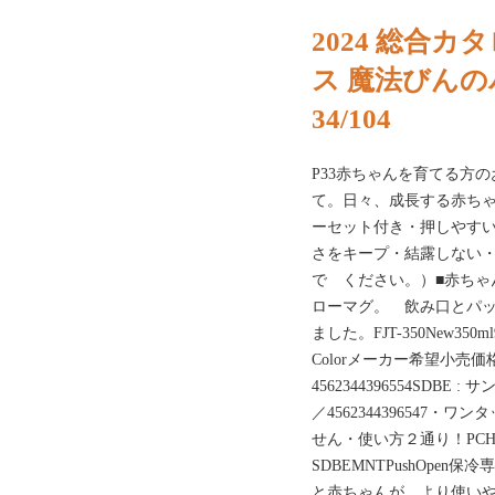
2024 総合カタ
ス 魔法びん
34/104
P33赤ちゃんを育てる方
て。日々、成長する赤ち
ーセット付き・押しやす
さをキープ・結露しない・
で ください。）■赤ちゃ
ローマグ。 飲み口とパ
ました。FJT-350New
Colorメーカー希望小売価格
4562344396554SDBE :
／4562344396547
せん・使い方２通り！PCHF
SDBEMNTPushOpe
と赤ちゃんが、より使い