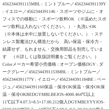
4562344391115MBL : ミントブルー／4562344391139Y
: イエロー／4562344391146・スポーツやジムに・オ
フィスでの移動に・スポーツ飲料OK （※温めたスポ
ーツ飲料は入れないでください。）・丸洗いOK
（※本体は水中に放置しないでください。）・ステ
ンレス製魔法びん構造だから 高い保温・保冷力・
結露せず、もれません・交換用部品を別売していま
す （※詳しくは取扱説明書をご覧ください。）
Colorメーカー希望小売価格 : オープン価格DGY : ダ
ークグレー／4562344391153MBL : ミントブルー／
4562344391177Y : イエロー／4562344391184BE : ベー
ジュ／4562344391160保温・保冷OK保温・保冷OK保
温・保冷OKBEDGYMBLBEJOS-4000.464℃以上
11℃以下4.07.5×8.5×17.00.212個入DGYMBLYYYJOS-