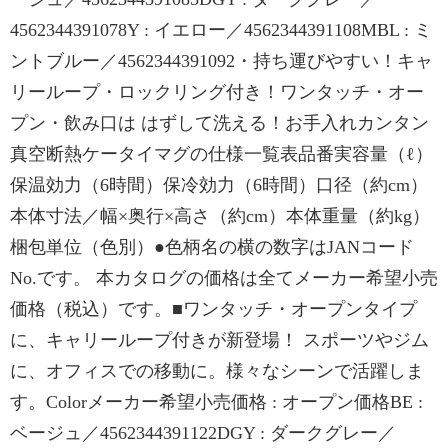
4562344391078Y : イエロー／4562344391108MBL : ミ
ントブルー／4562344391092・持ち運びやすい！キャ
リーループ・ロックリング付き！ワンタッチ・オー
プン・飲み口は はずして洗える！お手入れカンタン
真空断熱ケータイマグの仕様一覧表品番実容量（ℓ）
保温効力（6時間）保冷効力（6時間）口径（約cm）
本体寸法／幅×奥行×高さ（約cm）本体重量（約kg）
梱包単位（色別）●色柄名の横の数字はJANコード
No.です。 本カタログの価格は全てメーカー希望小売
価格（税込）です。■ワンタッチ・オープンタイプ
に、キャリーループ付きが新登場！ スポーツやジム
に、オフィスでの移動に。様々なシーンで活躍しま
す。Colorメーカー希望小売価格 : オープン価格BE :
ベージュ／4562344391122DGY : ダークグレー／