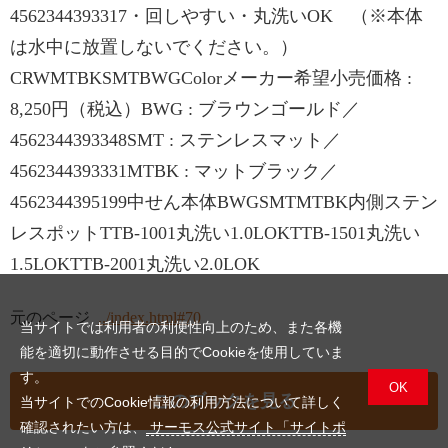
4562344393317・回しやすい・丸洗いOK （※本体
は水中に放置しないでください。）
CRWMTBKSMTBWGColorメーカー希望小売価格 :
8,250円（税込）BWG : ブラウンゴールド／
4562344393348SMT : ステンレスマット／
4562344393331MTBK : マットブラック／
4562344395199中せん本体BWGSMTMTBK内側ステン
レスポットTTB-1001丸洗い1.0LOKTTB-1501丸洗い
1.5LOKTTB-2001丸洗い2.0LOK
元のページ
../index.html#70
当サイトでは利用者の利便性向上のため、また各機
能を適切に動作させる目的でCookieを使用していま
す。
OK
このブックを見る
当サイトでのCookie情報の利用方法について詳しく
確認されたい方は、
サーモス公式サイト「サイトポ