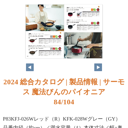
2024 総合カタログ | 製品情報 | サーモ
ス 魔法びんのパイオニア
84/104
P83KFJ-026Wレッド（R）KFK-028Wグレー（GY）
品番内径（約cm）／満水容量（ℓ）本体寸法／幅×奥