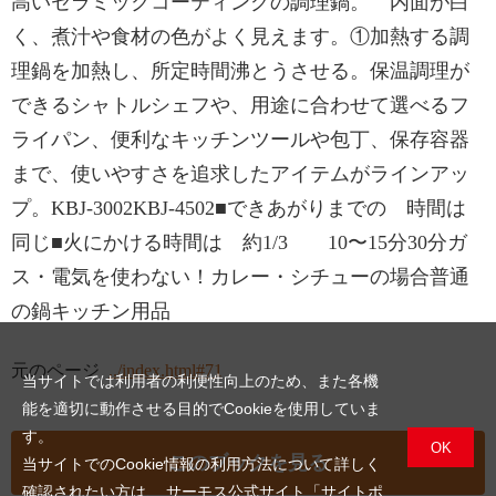
高いセラミックコーティングの調理鍋。 内面が白
く、煮汁や食材の色がよく見えます。①加熱する調
理鍋を加熱し、所定時間沸とうさせる。保温調理が
できるシャトルシェフや、用途に合わせて選べるフ
ライパン、便利なキッチンツールや包丁、保存容器
まで、使いやすさを追求したアイテムがラインアッ
プ。KBJ-3002KBJ-4502■できあがりまでの 時間は
同じ■火にかける時間は 約1/3 10〜15分30分ガ
ス・電気を使わない！カレー・シチューの場合普通
の鍋キッチン用品
元のページ
../index.html#71
当サイトでは利用者の利便性向上のため、また各機
能を適切に動作させる目的でCookieを使用していま
す。
OK
このブックを見る
当サイトでのCookie情報の利用方法について詳しく
確認されたい方は、
サーモス公式サイト「サイトポ