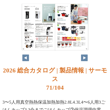
2026 総合カタログ | 製品情報 | サーモ
ス
71/104
3〜5人用真空熱熱保温加熱加熱2.8L4.3L4〜6人用3ご
はんカップ3.3合までごはんカップ③保温調理中電