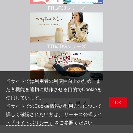
FHL/FJJシリーズ
TTB/JDGシリーズ
当サイトでは利用者の利便性向上のため、ま
KFJ/KFKシリーズ
た各機能を適切に動作させる目的でCookieを
使用しています。
OK
＋ もっと見る
当サイトでのCookie情報の利用方法について
詳しく確認されたい方は、
サーモス公式サイ
ト「サイトポリシー」
をご参照ください。