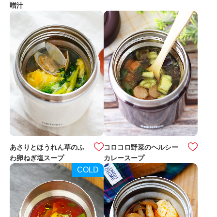
噌汁
あさりとほうれん草のふ
コロコロ野菜のヘルシー
わ卵ねぎ塩スープ
カレースープ
COLD