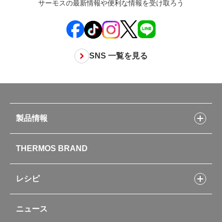
サーモスの最新情報や便利な情報を受け取ろう
SNS 一覧を見る
製品情報
製品情報トップ
THERMOS BRAND
水筒
お弁当
キッチン用品
レシピ
タンブラー・マグカップ・食器
レシピトップ
ベビー用品
ニュース
フライパンレシピ
ポット・アイスペール