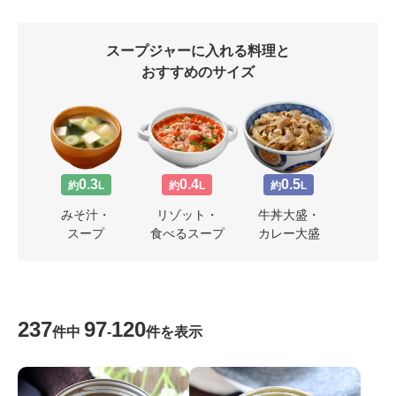
スープジャーに入れる料理と
おすすめのサイズ
0.3
0.4
0.5
約
L
約
L
約
L
みそ汁・
リゾット・
牛丼大盛・
スープ
食べるスープ
カレー大盛
237
97
120
件中
-
件を表示