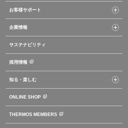
シャトルシェフレシピ
コーヒーメーカー
スープジャーレシピ
ソフトクーラー・バッグ
お客様サポート
Myフードコンテナーレシピ
アウトドア
お客様サポートトップ
部活弁当レシピ
山専用ボトル
企業情報
交換用部品の購入方法
イージースモーカーレシピ
自転車専用ボトル
部品の種類や販売状況を調べる
レシピ本のご紹介
お手入れ用品
企業情報トップ
よくあるご質問・お問い合わせ
サステナビリティ
アパレル小物
企業理念
取扱説明書
業務用製品
会社概要
新製品一覧
ニュース
採用情報
製品一覧
環境への取り組み
製品アンケート
品質への取り組み
知る・楽しむ
カタログ
世界のサーモス
サーモスの歴史
知る・楽しむトップ
ONLINE SHOP
クラブサーモス
WEBマガジン
お弁当にエールを込めて
THERMOS MEMBERS
魔法びんの秘密
ライフストーリー