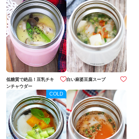
低糖質で絶品！豆乳チキ
白い麻婆豆腐スープ
ンチャウダー
COLD