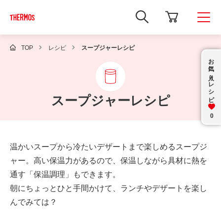
新
し
い
ウ
ィ
TOP
レシピ
スープジャーレシピ
ン
お気に入り
ド
ウ
で
レシピ
Google
サ
スープジャーレシピ
イ
ト
内
0
検
索
を
温かいスープから冷たいデザートまで楽しめるスープジ
開
き
ャー。高い保温力があるので、保温しながら具材に熱を
ま
す
通す「保温調理」もできます。
朝にちょっとひと手間かけて、ランチやデザートを楽し
んでみては？