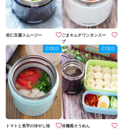
杏仁豆腐スムージー
ごまキムチワンタンスー
プ
COLD
COLD
トマトと長芋の冷やし味
冷麺風そうめん