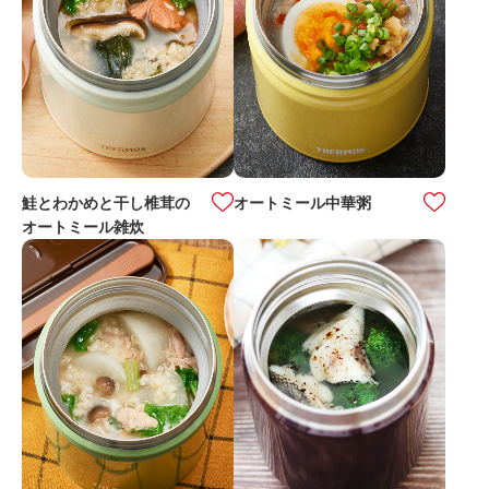
鮭とわかめと干し椎茸の
オートミール中華粥
オートミール雑炊