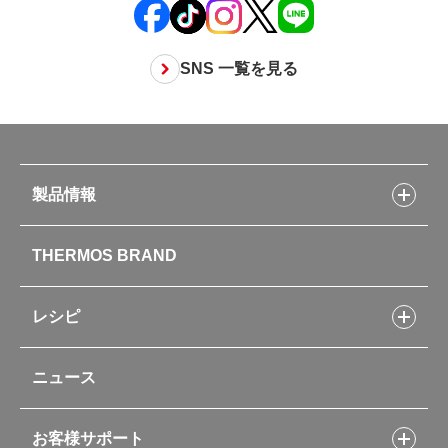
SNS 一覧を見る
製品情報
製品情報トップ
THERMOS BRAND
水筒
お弁当
キッチン用品
レシピ
タンブラー・マグカップ・食器
レシピトップ
ベビー用品
ニュース
フライパンレシピ
ポット・アイスペール
シャトルシェフレシピ
コーヒーメーカー
スープジャーレシピ
ソフトクーラー・バッグ
お客様サポート