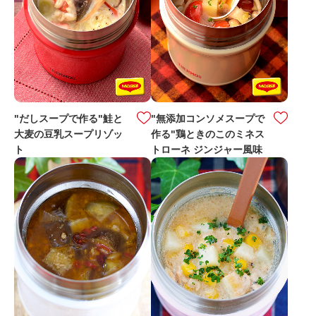
"だしスープで作る"鮭と
"無添加コンソメスープで
大麦の豆乳スープリゾッ
作る"鶏ときのこのミネス
ト
トローネ ジンジャー風味