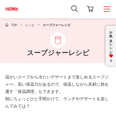
新
し
い
ウ
ィ
TOP
レシピ
スープジャーレシピ
ン
お気に入り
ド
ウ
で
レシピ
Google
サ
スープジャーレシピ
イ
ト
内
0
検
索
を
温かいスープから冷たいデザートまで楽しめるスープジ
開
き
ャー。高い保温力があるので、保温しながら具材に熱を
ま
す
通す「保温調理」もできます。
朝にちょっとひと手間かけて、ランチやデザートを楽し
んでみては？