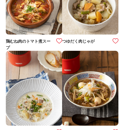
鶏むね肉のトマト煮スー
つゆだく肉じゃが
プ