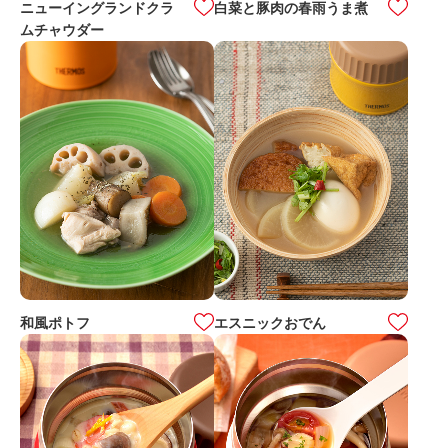
ニューイングランドクラ
白菜と豚肉の春雨うま煮
ムチャウダー
和風ポトフ
エスニックおでん