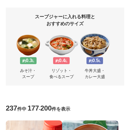
スープジャーに入れる料理と
おすすめのサイズ
0.3
0.4
0.5
約
L
約
L
約
L
みそ汁・
リゾット・
牛丼大盛・
スープ
食べるスープ
カレー大盛
237
177
200
件中
-
件を表示