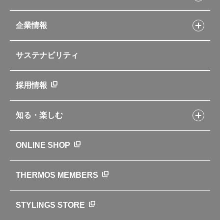
Myフードコンテナーレシピ
アウトドア
お客様サポートトップ
部活弁当レシピ
山専用ボトル
企業情報
交換用部品の購入方法
イージースモーカーレシピ
自転車専用ボトル
部品の種類や販売状況を調べる
レシピ本のご紹介
お手入れ用品
企業情報トップ
よくあるご質問・お問い合わせ
サステナビリティ
アパレル小物
企業理念
取扱説明書
業務用製品
会社概要
新製品一覧
ニュース
採用情報
製品一覧
環境への取り組み
製品アンケート
品質への取り組み
知る・楽しむ
カタログ
世界のサーモス
サーモスの歴史
知る・楽しむトップ
ONLINE SHOP
クラブサーモス
WEBマガジン
お弁当にエールを込めて
THERMOS MEMBERS
魔法びんの秘密
ライフストーリー
STYLINGS STORE