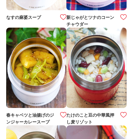
なすの麻婆スープ
新じゃがとツナのコーン
チャウダー
春キャベツと油揚げのジ
たけのこと豆の中華風押
ンジャーカレースープ
し麦リゾット