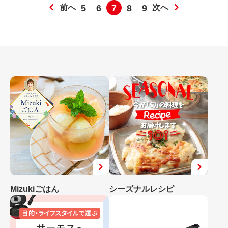
前へ
5
6
7
8
9
次へ
Mizukiごはん
シーズナルレシピ