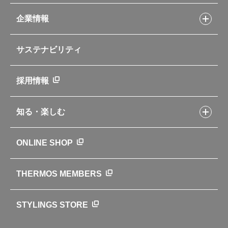
お客様サポートトップ
部活弁当レシピ
山専用ボトル
企業情報
交換用部品の購入方法
イージースモーカーレシピ
自転車専用ボトル
部品の種類や販売状況を調べる
レシピ本のご紹介
お手入れ用品
企業情報トップ
よくあるご質問・お問い合わせ
サステナビリティ
アパレル小物
企業理念
取扱説明書
業務用製品
会社概要
新製品一覧
ニュース
採用情報
製品一覧
環境への取り組み
製品アンケート
品質への取り組み
知る・楽しむ
カタログ
世界のサーモス
サーモスの歴史
知る・楽しむトップ
ONLINE SHOP
クラブサーモス
WEBマガジン
お弁当にエールを込めて
THERMOS MEMBERS
魔法びんの秘密
ライフストーリー
STYLINGS STORE