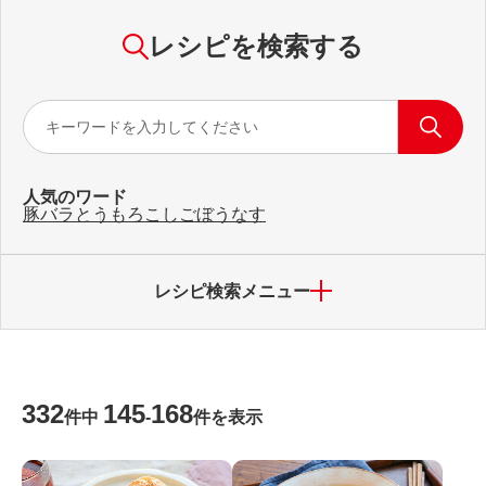
レシピを検索する
人気のワード
豚バラ
とうもろこし
ごぼう
なす
レシピ検索メニュー
332
145
168
件中
-
件を表示