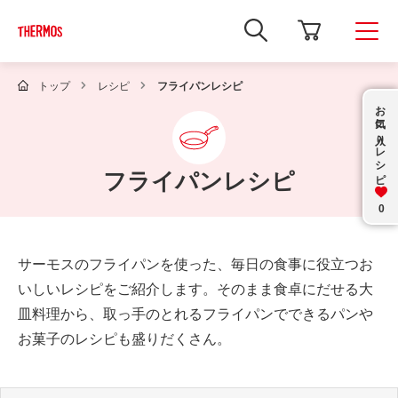
新
し
い
ウ
ィ
トップ
レシピ
フライパンレシピ
ン
お気に入り
ド
ウ
で
レシピ
Google
サ
フライパンレシピ
イ
ト
内
0
検
索
を
サーモスのフライパンを使った、毎日の食事に役立つお
開
き
いしいレシピをご紹介します。そのまま食卓にだせる大
ま
す
皿料理から、取っ手のとれるフライパンでできるパンや
お菓子のレシピも盛りだくさん。