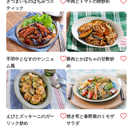
さつまいものはちみつス
牛肉とトマトの卵炒め
ティック
手羽中となすのヤンニョ
豚肉とかぼちゃの甘酢炒
ム風
め
えびとズッキーニのガー
焼き筍と春野菜のミモザ
リック炒め
サラダ