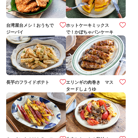
台湾屋台メシ！おうちで
ホットケーキミックス
ジーパイ
で！かぼちゃパンケーキ
長芋のフライドポテト
エリンギの肉巻き マス
タードしょうゆ