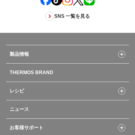
SNS 一覧を見る
製品情報
製品情報トップ
THERMOS BRAND
水筒
お弁当
キッチン用品
レシピ
タンブラー・マグカップ・食器
レシピトップ
ベビー用品
ニュース
フライパンレシピ
ポット・アイスペール
シャトルシェフレシピ
コーヒーメーカー
スープジャーレシピ
ソフトクーラー・バッグ
お客様サポート
Myフードコンテナーレシピ
アウトドア