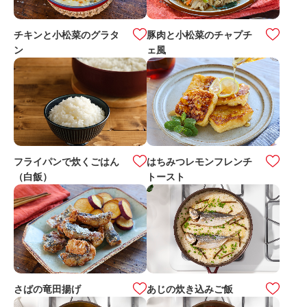
豚肉と小松菜のチャプチ
チキンと小松菜のグラタ
ェ風
ン
フライパンで炊くごはん
はちみつレモンフレンチ
（白飯）
トースト
さばの竜田揚げ
あじの炊き込みご飯