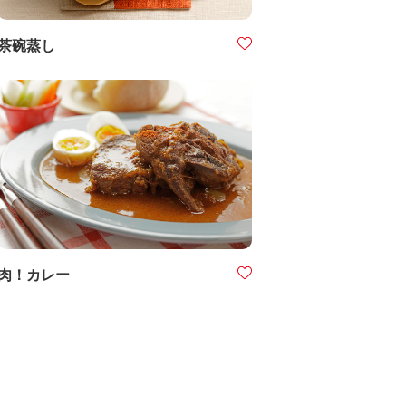
茶碗蒸し
肉！カレー