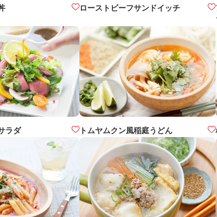
丼
ローストビーフサンドイッチ
サラダ
トムヤムクン風稲庭うどん