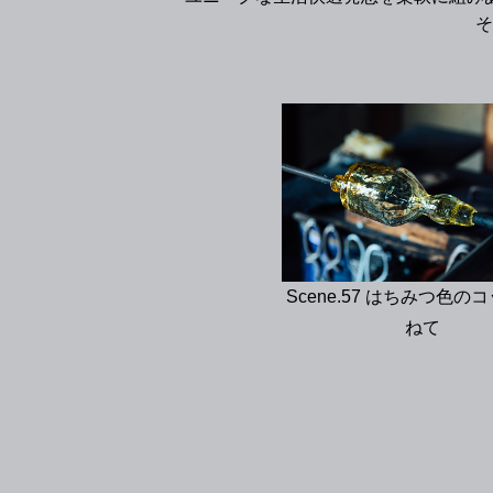
そ
Scene.57 はちみつ色の
ねて