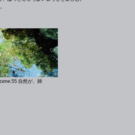
。
cene.55 自然が、師