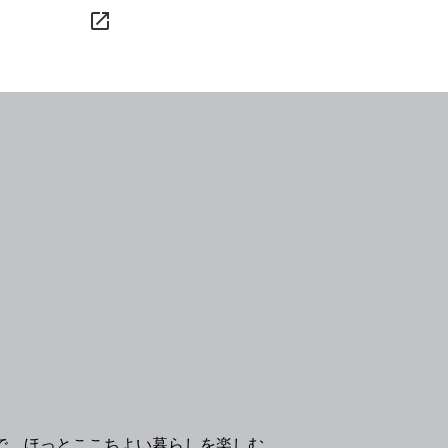
launch
で、ほっとここちよい暮らしを楽しむ。