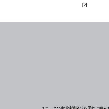
launch
ユニークな生活快適発想を柔軟に組み