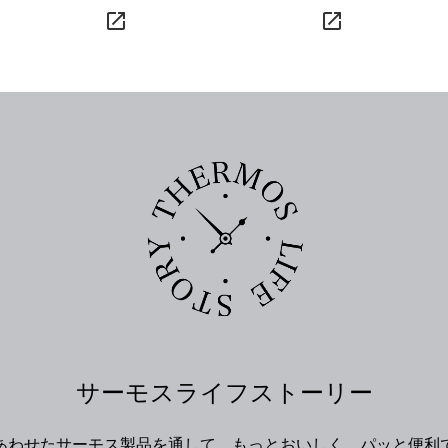
launch
launch
サーモスライフストーリー
あわせたサーモス製品を通して、もっとおいしく、パッと便利