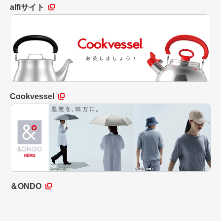
alfiサイト
Cookvessel
＆ONDO