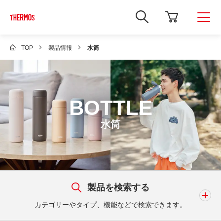
新
し
い
ウ
ィ
TOP
製品情報
水筒
ン
ド
ウ
で
Google
サ
BOTTLE
イ
ト
内
水筒
検
索
を
開
き
ま
す
製品を検索する
カテゴリーやタイプ、機能などで検索できます。