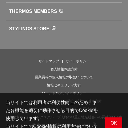
WEBマガジン
お弁当にエールを込めて
THERMOS MEMBERS
魔法びんの秘密
ライフストーリー
STYLINGS STORE
サイトマップ
サイトポリシー
個人情報保護方針
従業員等の個人情報の取扱いについて
情報セキュリティ方針
ソーシャルメディアポリシー
カスタマーハラスメントの防止に関する基本方針
当サイトでは利用者の利便性向上のため、ま
ウェブアクセシビリティ方針
調達方針
た各機能を適切に動作させる目的でCookieを
日本酸素ホールディングスグループ人権の尊重と地域社会への貢献並びに雇
使用しています。
OK
用･労働･健康に関するグローバル方針
当サイトでのCookie情報の利用方法について