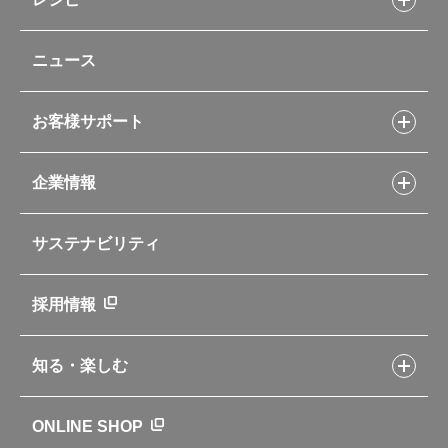
タンブラー・マグカップ・食器
レシピトップ
ベビー用品
ニュース
フライパンレシピ
ポット・アイスペール
シャトルシェフレシピ
コーヒーメーカー
スープジャーレシピ
ソフトクーラー・バッグ
お客様サポート
Myフードコンテナーレシピ
アウトドア
お客様サポートトップ
部活弁当レシピ
山専用ボトル
企業情報
交換用部品の購入方法
イージースモーカーレシピ
自転車専用ボトル
部品の種類や販売状況を調べる
レシピ本のご紹介
お手入れ用品
企業情報トップ
よくあるご質問・お問い合わせ
サステナビリティ
アパレル小物
企業理念
取扱説明書
業務用製品
会社概要
新製品一覧
ニュース
採用情報
製品一覧
環境への取り組み
製品アンケート
品質への取り組み
知る・楽しむ
カタログ
世界のサーモス
サーモスの歴史
知る・楽しむトップ
ONLINE SHOP
クラブサーモス