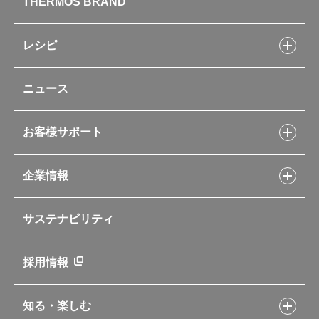
THERMOS BRAND
水筒
お弁当
キッチン用品
レシピ
タンブラー・マグカップ・食器
レシピトップ
ベビー用品
ニュース
フライパンレシピ
ポット・アイスペール
シャトルシェフレシピ
コーヒーメーカー
スープジャーレシピ
ソフトクーラー・バッグ
お客様サポート
Myフードコンテナーレシピ
アウトドア
お客様サポートトップ
部活弁当レシピ
山専用ボトル
企業情報
交換用部品の購入方法
イージースモーカーレシピ
自転車専用ボトル
部品の種類や販売状況を調べる
レシピ本のご紹介
お手入れ用品
企業情報トップ
よくあるご質問・お問い合わせ
サステナビリティ
アパレル小物
企業理念
取扱説明書
業務用製品
会社概要
新製品一覧
ニュース
採用情報
製品一覧
環境への取り組み
製品アンケート
品質への取り組み
知る・楽しむ
カタログ
世界のサーモス