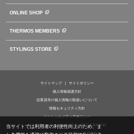
サーモスの歴史
知る・楽しむトップ
ONLINE SHOP
クラブサーモス
WEBマガジン
お弁当にエールを込めて
THERMOS MEMBERS
魔法びんの秘密
ライフストーリー
STYLINGS STORE
サイトマップ
サイトポリシー
個人情報保護方針
従業員等の個人情報の取扱いについて
情報セキュリティ方針
ソーシャルメディアポリシー
カスタマーハラスメントの防止に関する基本方針
当サイトでは利用者の利便性向上のため、ま
ウェブアクセシビリティ方針
調達方針