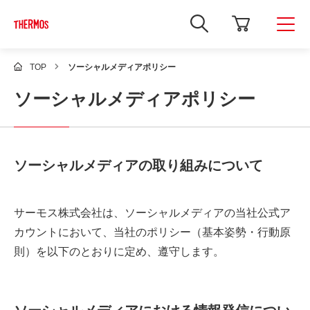
新
し
い
ウ
ィ
TOP
ソーシャルメディアポリシー
ン
ド
ソーシャルメディアポリシー
ウ
で
Google
サ
イ
ト
内
ソーシャルメディアの取り組みについて
検
索
を
開
サーモス株式会社は、ソーシャルメディアの当社公式ア
き
ま
カウントにおいて、当社のポリシー（基本姿勢・行動原
す
則）を以下のとおりに定め、遵守します。