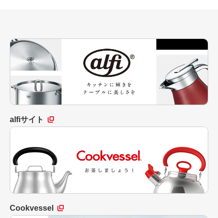
alfiサイト
Cookvessel