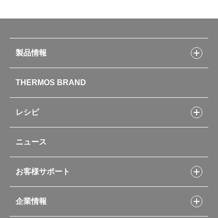
製品情報
製品情報トップ
THERMOS BRAND
水筒
お弁当
キッチン用品
レシピ
タンブラー・マグカップ・食器
レシピトップ
ベビー用品
ニュース
フライパンレシピ
ポット・アイスペール
シャトルシェフレシピ
コーヒーメーカー
スープジャーレシピ
ソフトクーラー・バッグ
お客様サポート
Myフードコンテナーレシピ
アウトドア
お客様サポートトップ
部活弁当レシピ
山専用ボトル
企業情報
交換用部品の購入方法
イージースモーカーレシピ
自転車専用ボトル
部品の種類や販売状況を調べる