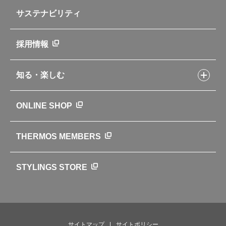
レシピ本のご紹介
お手入れ用品
企業情報トップ
よくあるご質問・お問い合わせ
サステナビリティ
アパレル小物
企業理念
取扱説明書
業務用製品
会社概要
新製品一覧
ニュース
採用情報
製品一覧
環境への取り組み
製品アンケート
品質への取り組み
知る・楽しむ
カタログ
世界のサーモス
サーモスの歴史
知る・楽しむトップ
ONLINE SHOP
クラブサーモス
WEBマガジン
お弁当にエールを込めて
THERMOS MEMBERS
魔法びんの秘密
ライフストーリー
STYLINGS STORE
サイトマップ
サイトポリシー