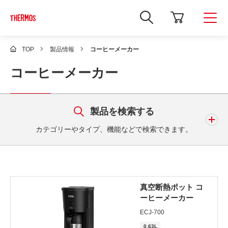
新
し
い
ウ
ィ
TOP
製品情報
コーヒーメーカー
ン
ド
コーヒーメーカー
ウ
で
Google
サ
イ
製品を検索する
ト
内
検
カテゴリーやタイプ、機能などで検索できます。
索
を
開
き
キーワード
ま
す
真空断熱ポット コ
ーヒーメーカー
ECJ-700
0.63L