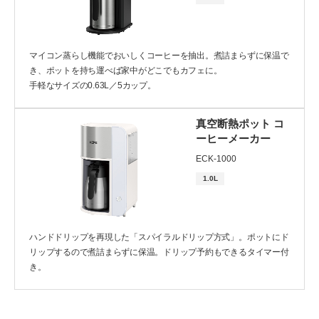
カテゴリー
マイコン蒸らし機能でおいしくコーヒーを抽出。煮詰まらずに保温で
き、ポットを持ち運べば家中がどこでもカフェに。
手軽なサイズの0.63L／5カップ。
真空断熱ポット コ
クリア
検索する
ーヒーメーカー
ECK-1000
1.0L
ハンドドリップを再現した「スパイラルドリップ方式」。ポットにド
リップするので煮詰まらずに保温。ドリップ予約もできるタイマー付
き。