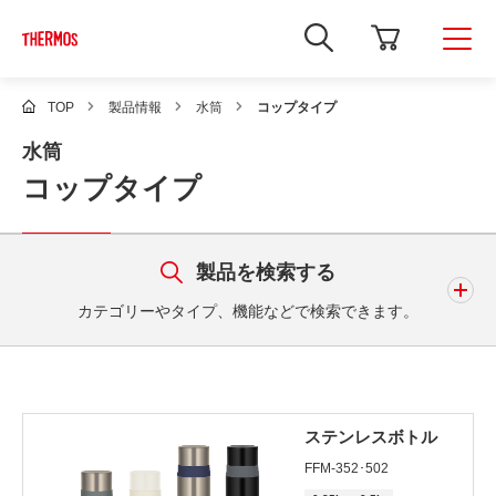
新
し
い
ウ
ィ
TOP
製品情報
水筒
コップタイプ
ン
ド
水筒
ウ
で
コップタイプ
Google
サ
イ
ト
内
製品を検索する
検
索
カテゴリーやタイプ、機能などで検索できます。
を
開
き
ま
キーワード
す
ステンレスボトル
FFM-352･502