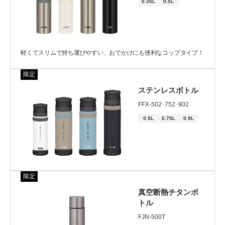
0.35L
0.5L
カテゴリー
軽くてスリムで持ち運びやすい、おでかけにも便利なコップタイプ！
限定
タイプ
ステンレスボトル
マグ
スポーツ・ジャグ
FFX-502･752･902
0.5L
0.75L
0.9L
ストロー
コップ
2ウェイ・3ウェイ
炭酸飲料
アクセサリー
限定
真空断熱チタンボ
トル
機能
FJN-500T
保冷専用
食洗機