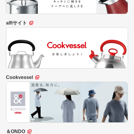
alfiサイト
Cookvessel
＆ONDO