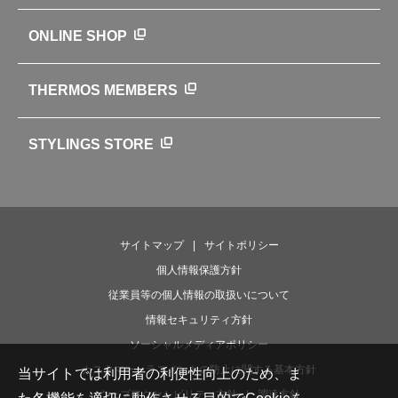
サーモスの歴史
知る・楽しむトップ
ONLINE SHOP
クラブサーモス
WEBマガジン
お弁当にエールを込めて
THERMOS MEMBERS
魔法びんの秘密
ライフストーリー
STYLINGS STORE
サイトマップ
サイトポリシー
個人情報保護方針
従業員等の個人情報の取扱いについて
情報セキュリティ方針
ソーシャルメディアポリシー
カスタマーハラスメントの防止に関する基本方針
当サイトでは利用者の利便性向上のため、ま
ウェブアクセシビリティ方針
調達方針