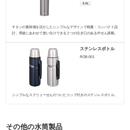
0.5L
キャリーハンドル付
チタンの素材感を活かしたシンプルなデザインで軽量・コンパクト設
容量
計。用途にあわせて使い分けできる２つの注ぎ口のある中せん搭載。
0.3L未満
0.3～0.6L未満
ステンレスボトル
0.6～1.0L未満
1.0～1.5L未満
ROB-001
1.5L以上
シンプルなスクリューせんのついたコップ付きのステンレスボトル。
クリア
検索する
その他の水筒製品