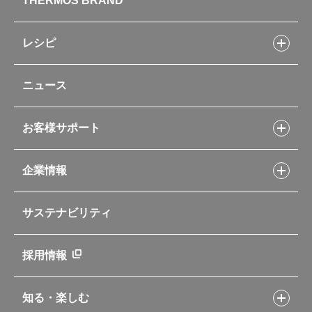
THERMOS BRAND
水筒
お弁当
キッチン用品
レシピ
タンブラー・マグカップ・食器
レシピトップ
ベビー用品
ニュース
フライパンレシピ
ポット・アイスペール
シャトルシェフレシピ
コーヒーメーカー
スープジャーレシピ
ソフトクーラー・バッグ
お客様サポート
Myフードコンテナーレシピ
アウトドア
お客様サポートトップ
部活弁当レシピ
山専用ボトル
企業情報
交換用部品の購入方法
イージースモーカーレシピ
自転車専用ボトル
部品の種類や販売状況を調べる
レシピ本のご紹介
お手入れ用品
企業情報トップ
よくあるご質問・お問い合わせ
サステナビリティ
アパレル小物
企業理念
取扱説明書
業務用製品
会社概要
新製品一覧
ニュース
採用情報
製品一覧
環境への取り組み
製品アンケート
品質への取り組み
知る・楽しむ
カタログ
世界のサーモス