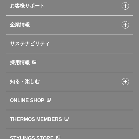
スープジャーレシピ
ソフトクーラー・バッグ
お客様サポート
Myフードコンテナーレシピ
アウトドア
お客様サポートトップ
部活弁当レシピ
山専用ボトル
企業情報
交換用部品の購入方法
イージースモーカーレシピ
自転車専用ボトル
部品の種類や販売状況を調べる
レシピ本のご紹介
お手入れ用品
企業情報トップ
よくあるご質問・お問い合わせ
サステナビリティ
アパレル小物
企業理念
取扱説明書
業務用製品
会社概要
新製品一覧
ニュース
採用情報
製品一覧
環境への取り組み
製品アンケート
品質への取り組み
知る・楽しむ
カタログ
世界のサーモス
サーモスの歴史
知る・楽しむトップ
ONLINE SHOP
クラブサーモス
WEBマガジン
お弁当にエールを込めて
THERMOS MEMBERS
魔法びんの秘密
ライフストーリー
STYLINGS STORE