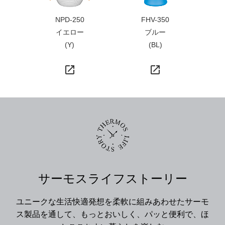
NPD-250
FHV-350
イエロー
ブルー
(Y)
(BL)
launch
launch
サーモスライフストーリー
ユニークな生活快適発想を柔軟に組みあわせたサーモ
ス製品を通して、もっとおいしく、パッと便利で、ほ