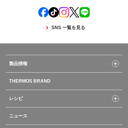
SNS 一覧を見る
製品情報
製品情報トップ
THERMOS BRAND
水筒
お弁当
キッチン用品
レシピ
タンブラー・マグカップ・食器
レシピトップ
ベビー用品
ニュース
フライパンレシピ
ポット・アイスペール
シャトルシェフレシピ
コーヒーメーカー