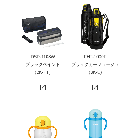
DSD-1103W
FHT-1000F
ブラックペイント
ブラックカモフラージュ
(BK-PT)
(BK-C)
launch
launch