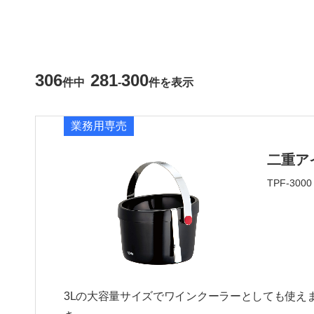
キーワード
306
281
300
件中
-
件を表示
カテゴリー
業務用専売
二重ア
TPF-3000
3Lの大容量サイズでワインクーラーとしても使え