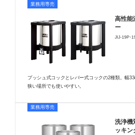
業務用専売
完売
高性能
ー
JIJ-19P･1
プッシュ式コックとレバー式コックの2種類。幅33
狭い場所でも使いやすい。
業務用専売
洗浄機
ッキン