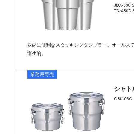
JDX-380 
T3･450D 
収納に便利なスタッキングタンブラー。オールス
衛生的。
業務用専売
シャト
GBK-06C