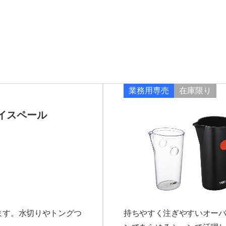
業務用専売
在庫限り
イスペール
クリア
検索する
ます。水切りやトングつ
持ちやすく注ぎやすいオー