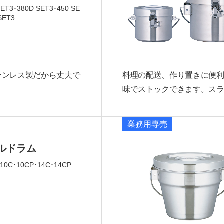
SET3･380D SET3･450 SE
SET3
テンレス製だから丈夫で
料理の配送、作り置きに便
味でストックできます。ス
業務用専売
ルドラム
･10C･10CP･14C･14CP