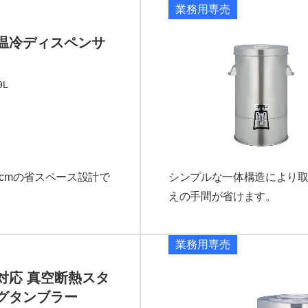
業務用専売
完売
温冷ディスペンサ
9L
cmの省スペース設計で
シンプルな一体構造により取
えの手間が省けます。
業務用専売
対応 真空断熱スタ
グタンブラー