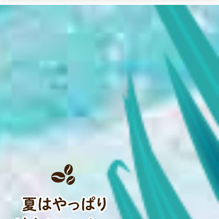
ウ
ィ
ン
ド
ウ
で
Google
サ
イ
ト
内
検
索
を
開
き
ま
す