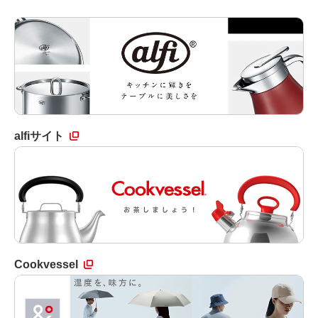
alfiサイト
Cookvessel