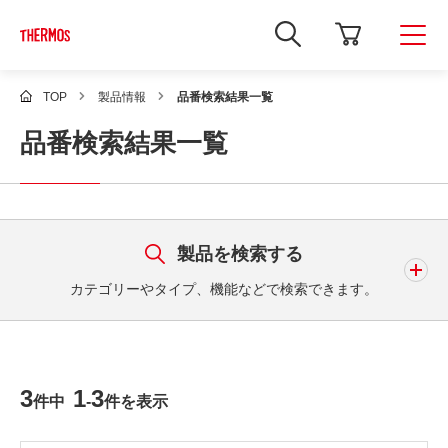
新
し
い
ウ
ィ
TOP
製品情報
品番検索結果一覧
ン
ド
品番検索結果一覧
ウ
で
Google
サ
イ
ト
内
検
製品を検索する
索
を
カテゴリーやタイプ、機能などで検索できます。
開
き
ま
す
キーワード
3
1
3
件中
-
件を表示