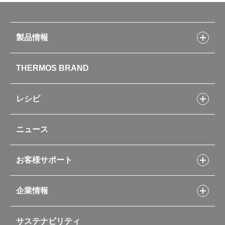
製品情報
製品情報トップ
THERMOS BRAND
水筒
お弁当
キッチン用品
レシピ
タンブラー・マグカップ・食器
レシピトップ
ベビー用品
ニュース
フライパンレシピ
ポット・アイスペール
シャトルシェフレシピ
コーヒーメーカー
スープジャーレシピ
ソフトクーラー・バッグ
お客様サポート
Myフードコンテナーレシピ
アウトドア
お客様サポートトップ
部活弁当レシピ
山専用ボトル
企業情報
交換用部品の購入方法
イージースモーカーレシピ
自転車専用ボトル
部品の種類や販売状況を調べる
レシピ本のご紹介
お手入れ用品
企業情報トップ
よくあるご質問・お問い合わせ
サステナビリティ
アパレル小物
企業理念