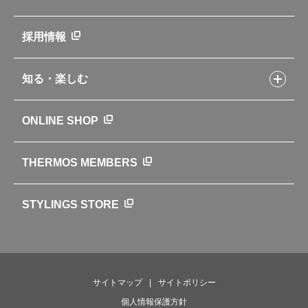
取扱説明書
業務用製品
会社概要
新製品一覧
ニュース
採用情報
製品一覧
環境への取り組み
製品アンケート
品質への取り組み
知る・楽しむ
カタログ
世界のサーモス
サーモスの歴史
知る・楽しむトップ
ONLINE SHOP
クラブサーモス
WEBマガジン
お弁当にエールを込めて
THERMOS MEMBERS
魔法びんの秘密
ライフストーリー
STYLINGS STORE
サイトマップ
サイトポリシー
個人情報保護方針