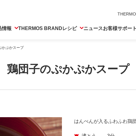
THERMO
品情報
THERMOS BRAND
レシピ
ニュース
お客様サポー
ぷかぷかスープ
鶏団子のぷかぷかスープ
はんぺんが入るふわふわ鶏
沸とう
3分