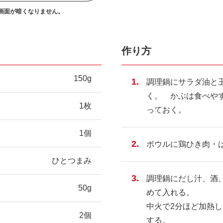
画面が暗くなりません。
作り方
150g
調理鍋にサラダ油と
く。 かぶは食べや
1枚
っておく。
1個
ボウルに鶏ひき肉・は
ひとつまみ
調理鍋にだし汁、酒、
50g
めて入れる。
中火で2分ほど加熱
2個
する。