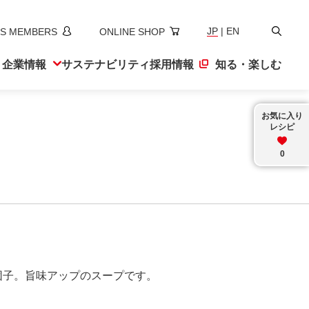
検
JP
|
EN
S MEMBERS
ONLINE SHOP
索
ト
企業情報
サステナ
ビリティ
採用情報
知る・楽しむ
お気に入り
レシピ
0
団子。旨味アップのスープです。