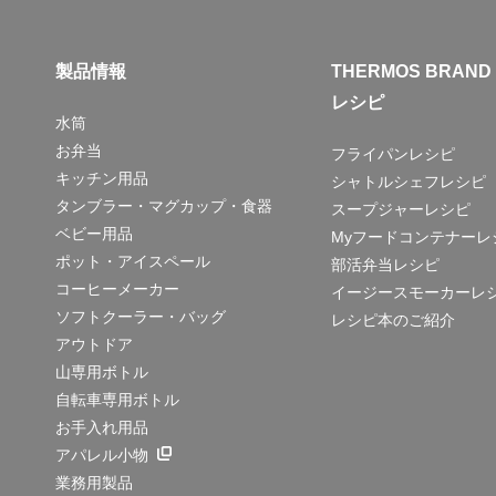
製品情報
THERMOS BRAND
レシピ
水筒
お弁当
フライパンレシピ
キッチン用品
シャトルシェフレシピ
タンブラー・マグカップ・食器
スープジャーレシピ
ベビー用品
Myフードコンテナーレ
ポット・アイスペール
部活弁当レシピ
コーヒーメーカー
イージースモーカーレ
ソフトクーラー・バッグ
レシピ本のご紹介
アウトドア
山専用ボトル
自転車専用ボトル
お手入れ用品
アパレル小物
業務用製品