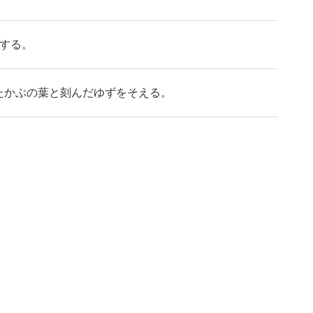
温する。
たかぶの葉と刻んだゆずをそえる。