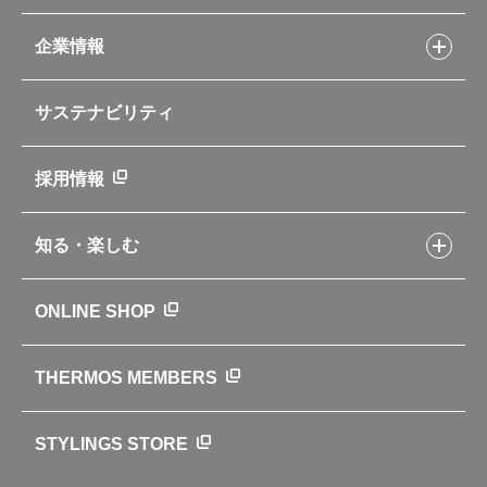
Myフードコンテナーレシピ
アウトドア
お客様サポートトップ
部活弁当レシピ
山専用ボトル
企業情報
交換用部品の購入方法
イージースモーカーレシピ
自転車専用ボトル
部品の種類や販売状況を調べる
レシピ本のご紹介
お手入れ用品
企業情報トップ
よくあるご質問・お問い合わせ
サステナビリティ
アパレル小物
企業理念
取扱説明書
業務用製品
会社概要
新製品一覧
ニュース
採用情報
製品一覧
環境への取り組み
製品アンケート
品質への取り組み
知る・楽しむ
カタログ
世界のサーモス
サーモスの歴史
知る・楽しむトップ
ONLINE SHOP
クラブサーモス
WEBマガジン
お弁当にエールを込めて
THERMOS MEMBERS
魔法びんの秘密
ライフストーリー
STYLINGS STORE