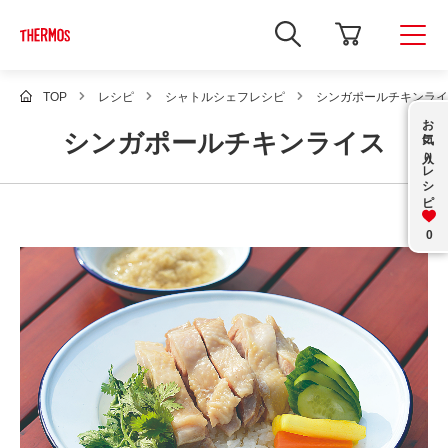
新
し
い
ウ
ィ
TOP
レシピ
シャトルシェフレシピ
シンガポールチキンライ
ン
お気に入り
ド
シンガポールチキンライス
ウ
で
レシピ
Google
サ
イ
ト
内
0
検
索
を
開
き
ま
す