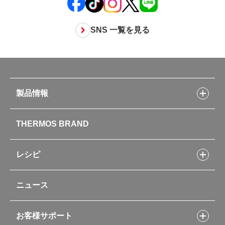
SNS 一覧を見る
製品情報
製品情報トップ
THERMOS BRAND
水筒
お弁当
キッチン用品
レシピ
タンブラー・マグカップ・食器
レシピトップ
ベビー用品
ニュース
フライパンレシピ
ポット・アイスペール
シャトルシェフレシピ
コーヒーメーカー
スープジャーレシピ
ソフトクーラー・バッグ
お客様サポート