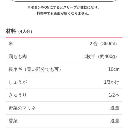
※ボタンをONにするとスリープが無効になり、
料理中でも画面が暗くなりません。
材料
（
4人分
）
米
２合（360ml）
鶏もも肉
1枚半（約400g）
長ネギ（青い部分でも可）
10cm
しょうが
1/3かけ
きゅうり
1/2本
野菜のマリネ
適量
香菜
適量