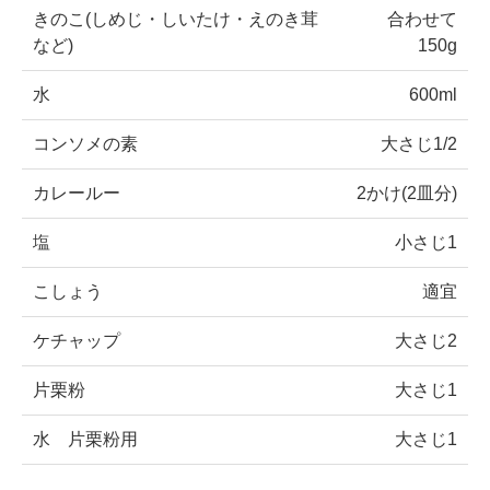
きのこ(しめじ・しいたけ・えのき茸
合わせて
など)
150g
水
600ml
コンソメの素
大さじ1/2
カレールー
2かけ(2皿分)
塩
小さじ1
こしょう
適宜
ケチャップ
大さじ2
片栗粉
大さじ1
水 片栗粉用
大さじ1