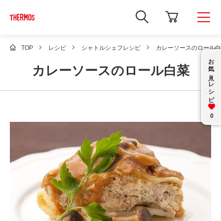
新
し
い
ウ
ィ
TOP
レシピ
シャトルシェフレシピ
カレーソースのロール白
ン
お気に入り
ド
カレーソースのロール白菜
ウ
で
レシピ
Google
サ
イ
ト
内
0
検
索
を
開
き
ま
す