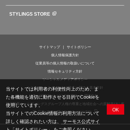
魔法びんの秘密
ライフストーリー
STYLINGS STORE
サイトマップ
サイトポリシー
個人情報保護方針
従業員等の個人情報の取扱いについて
情報セキュリティ方針
ソーシャルメディアポリシー
カスタマーハラスメントの防止に関する基本方針
当サイトでは利用者の利便性向上のため、ま
ウェブアクセシビリティ方針
調達方針
た各機能を適切に動作させる目的でCookieを
日本酸素ホールディングスグループ人権の尊重と地域社会への貢献並びに雇
使用しています。
OK
用･労働･健康に関するグローバル方針
当サイトでのCookie情報の利用方法について
詳しく確認されたい方は、
サーモス公式サイ
ト「サイトポリシー」
をご参照ください。