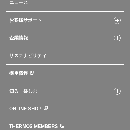
ニュース
フライパンレシピ
ポット・アイスペール
シャトルシェフレシピ
コーヒーメーカー
スープジャーレシピ
ソフトクーラー・バッグ
お客様サポート
Myフードコンテナーレシピ
アウトドア
お客様サポートトップ
部活弁当レシピ
山専用ボトル
企業情報
交換用部品の購入方法
イージースモーカーレシピ
自転車専用ボトル
部品の種類や販売状況を調べる
レシピ本のご紹介
お手入れ用品
企業情報トップ
よくあるご質問・お問い合わせ
サステナビリティ
アパレル小物
企業理念
取扱説明書
業務用製品
会社概要
新製品一覧
ニュース
採用情報
製品一覧
環境への取り組み
製品アンケート
品質への取り組み
知る・楽しむ
カタログ
世界のサーモス
サーモスの歴史
知る・楽しむトップ
ONLINE SHOP
クラブサーモス
WEBマガジン
お弁当にエールを込めて
THERMOS MEMBERS