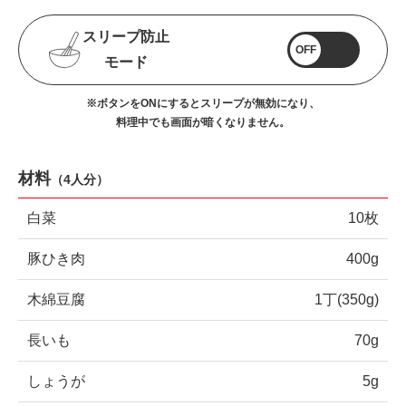
スリープ防止
OFF
モード
※ボタンをONにするとスリープが無効になり、
料理中でも画面が暗くなりません。
材料
（
4人分
）
白菜
10枚
豚ひき肉
400g
木綿豆腐
1丁(350g)
長いも
70g
しょうが
5g