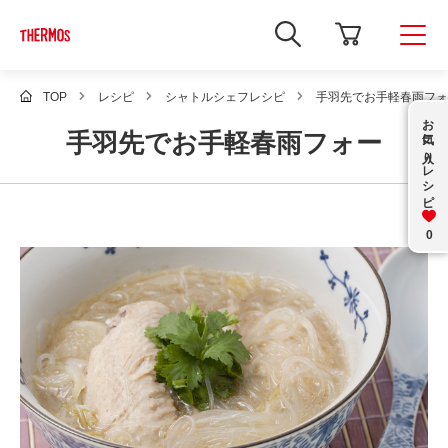
新
し
い
ウ
ィ
TOP
レシピ
シャトルシェフレシピ
手羽先でお手軽春雨フォ
ン
お気に入り
ド
手羽先でお手軽春雨フォー
ウ
で
レシピ
Google
サ
イ
ト
内
0
検
索
を
開
き
ま
す