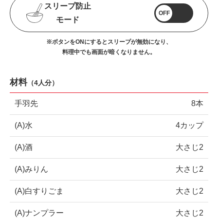
スリープ防止
OFF
モード
※ボタンをONにするとスリープが無効になり、
料理中でも画面が暗くなりません。
材料
（
4人分
）
手羽先
8本
(A)水
4カップ
(A)酒
大さじ2
(A)みりん
大さじ2
(A)白すりごま
大さじ2
(A)ナンプラー
大さじ2