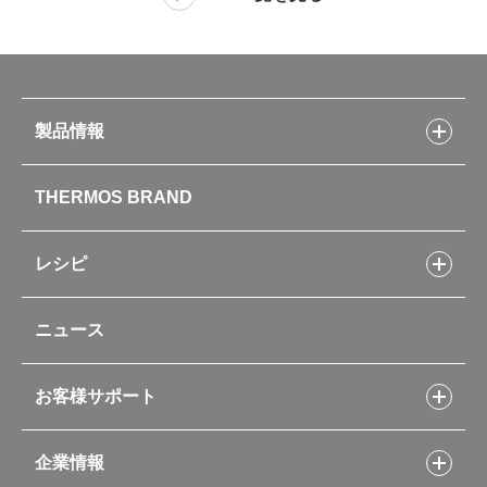
製品情報
製品情報トップ
THERMOS BRAND
水筒
お弁当
キッチン用品
レシピ
タンブラー・マグカップ・食器
レシピトップ
ベビー用品
ニュース
フライパンレシピ
ポット・アイスペール
シャトルシェフレシピ
コーヒーメーカー
スープジャーレシピ
ソフトクーラー・バッグ
お客様サポート
Myフードコンテナーレシピ
アウトドア
お客様サポートトップ
部活弁当レシピ
山専用ボトル
企業情報
交換用部品の購入方法
イージースモーカーレシピ
自転車専用ボトル