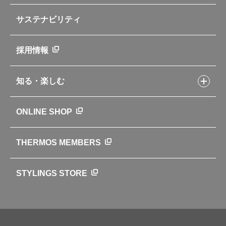
部品の種類や販売状況を調べる
レシピ本のご紹介
お手入れ用品
企業情報トップ
よくあるご質問・お問い合わせ
サステナビリティ
アパレル小物
企業理念
取扱説明書
業務用製品
会社概要
新製品一覧
ニュース
採用情報
製品一覧
環境への取り組み
製品アンケート
品質への取り組み
知る・楽しむ
カタログ
世界のサーモス
サーモスの歴史
知る・楽しむトップ
ONLINE SHOP
クラブサーモス
WEBマガジン
お弁当にエールを込めて
THERMOS MEMBERS
魔法びんの秘密
ライフストーリー
STYLINGS STORE