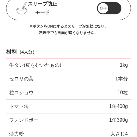
スリープ防止
OFF
モード
※ボタンをONにするとスリープが無効になり、
料理中でも画面が暗くなりません。
材料
（
4人分
）
牛タン(皮をむいたもの)
1kg
セロリの葉
1本分
粒コショウ
10粒
トマト缶
1缶400g
フォンドボー
1缶390g
薄力粉
大さじ4