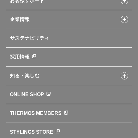
ソフトクーラー・バッグ
お客様サポート
Myフードコンテナーレシピ
アウトドア
お客様サポートトップ
部活弁当レシピ
山専用ボトル
企業情報
交換用部品の購入方法
イージースモーカーレシピ
自転車専用ボトル
部品の種類や販売状況を調べる
レシピ本のご紹介
お手入れ用品
企業情報トップ
よくあるご質問・お問い合わせ
サステナビリティ
アパレル小物
企業理念
取扱説明書
業務用製品
会社概要
新製品一覧
ニュース
採用情報
製品一覧
環境への取り組み
製品アンケート
品質への取り組み
知る・楽しむ
カタログ
世界のサーモス
サーモスの歴史
知る・楽しむトップ
ONLINE SHOP
クラブサーモス
WEBマガジン
お弁当にエールを込めて
THERMOS MEMBERS
魔法びんの秘密
ライフストーリー
STYLINGS STORE