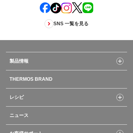
SNS 一覧を見る
製品情報
製品情報トップ
THERMOS BRAND
水筒
お弁当
キッチン用品
レシピ
タンブラー・マグカップ・食器
レシピトップ
ベビー用品
ニュース
フライパンレシピ
ポット・アイスペール
シャトルシェフレシピ
コーヒーメーカー
スープジャーレシピ