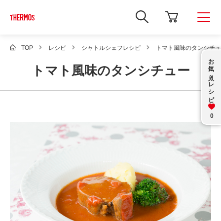
新
し
い
ウ
ィ
TOP
レシピ
シャトルシェフレシピ
トマト風味のタンシチュ
ン
お気に入り
ド
トマト風味のタンシチュー
ウ
で
レシピ
Google
サ
イ
ト
内
0
検
索
を
開
き
ま
す