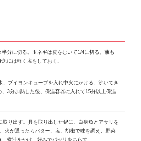
半分に切る。玉ネギは皮をむいて1/4に切る。蕪も
身魚には軽く塩をしておく。
と水、ブイヨンキューブを入れ中火にかける。沸いてき
、3分加熱した後、保温容器に入れて15分以上保温
器に取り出す。具を取り出した鍋に、白身魚とアサリを
し、火が通ったらバター、塩、胡椒で味を調え、野菜
れ、煮汁をかけ、好みでパセリをちらす。