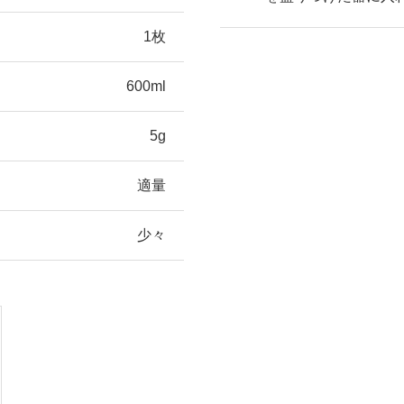
1枚
600ml
5g
適量
少々