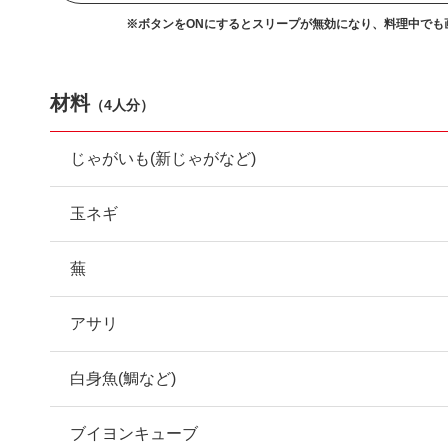
※ボタンをONにするとスリープが無効になり、
料理中でも
材料
（
4人分
）
じゃがいも(新じゃがなど)
玉ネギ
蕪
アサリ
白身魚(鯛など)
ブイヨンキューブ