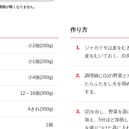
画面が暗くなりません。
作り方
小2個(200g)
ジャガイモは皮をむき
皮をむいておく。白
小1個(200g)
調理鍋に(1)の野菜
小4個(200g)
たらふたをし火を弱め
する。
12～16個(300g)
4きれ(350g)
(2)を出し、野菜を
加え、5分ほど加熱
1個
を盛りつけた器に入