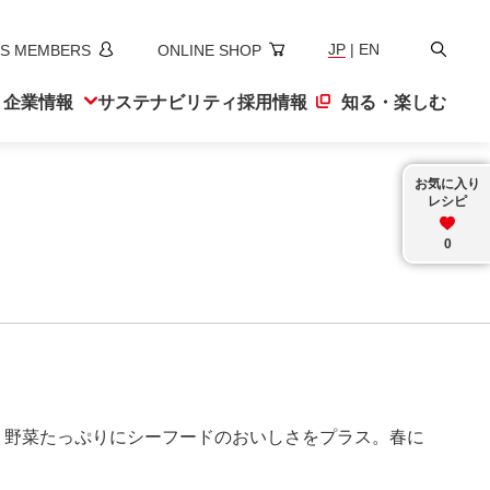
検
JP
|
EN
S MEMBERS
ONLINE SHOP
索
ト
企業情報
サステナ
ビリティ
採用情報
知る・楽しむ
お気に入り
レシピ
0
、野菜たっぷりにシーフードのおいしさをプラス。春に