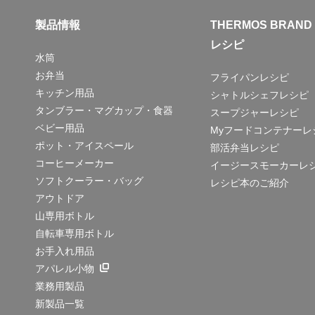
製品情報
THERMOS BRAND
レシピ
水筒
お弁当
フライパンレシピ
キッチン用品
シャトルシェフレシピ
タンブラー・マグカップ・食器
スープジャーレシピ
ベビー用品
Myフードコンテナーレ
ポット・アイスペール
部活弁当レシピ
コーヒーメーカー
イージースモーカーレ
ソフトクーラー・バッグ
レシピ本のご紹介
アウトドア
山専用ボトル
自転車専用ボトル
お手入れ用品
アパレル小物
業務用製品
新製品一覧