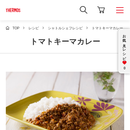
新
し
い
ウ
ィ
TOP
レシピ
シャトルシェフレシピ
トマトキーマカレー
ン
お気に入り
ド
トマトキーマカレー
ウ
で
レシピ
Google
サ
イ
ト
内
0
検
索
を
開
き
ま
す