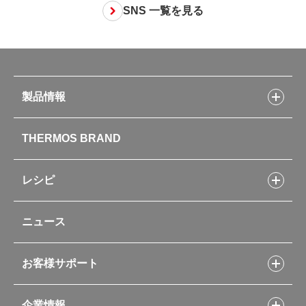
SNS 一覧を見る
製品情報
製品情報トップ
THERMOS BRAND
水筒
お弁当
キッチン用品
レシピ
タンブラー・マグカップ・食器
レシピトップ
ベビー用品
ニュース
フライパンレシピ
ポット・アイスペール
シャトルシェフレシピ
コーヒーメーカー
スープジャーレシピ
ソフトクーラー・バッグ
お客様サポート
Myフードコンテナーレシピ
アウトドア
お客様サポートトップ
部活弁当レシピ
山専用ボトル
企業情報