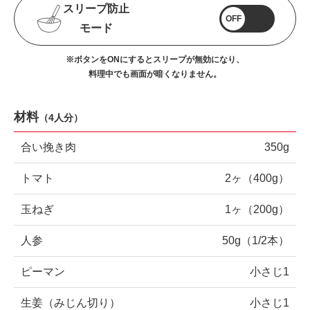
スリープ防止
OFF
モード
※ボタンをONにするとスリープが無効になり、
料理中でも画面が暗くなりません。
材料
（
4人分
）
合い挽き肉
350g
トマト
2ヶ（400g）
玉ねぎ
1ヶ（200g）
人参
50g（1/2本）
ピーマン
小さじ1
生姜（みじん切り）
小さじ1