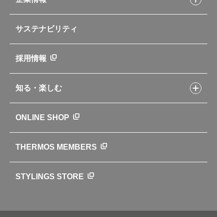
交換用部品の購入方法
イージースモーカーレシピ
自転車専用ボトル
部品の種類や販売状況を調べる
レシピ本のご紹介
お手入れ用品
企業情報トップ
よくあるご質問・お問い合わせ
サステナビリティ
アパレル小物
企業理念
取扱説明書
業務用製品
会社概要
新製品一覧
ニュース
採用情報
製品一覧
環境への取り組み
製品アンケート
品質への取り組み
知る・楽しむ
カタログ
世界のサーモス
サーモスの歴史
知る・楽しむトップ
ONLINE SHOP
クラブサーモス
WEBマガジン
お弁当にエールを込めて
THERMOS MEMBERS
魔法びんの秘密
ライフストーリー
STYLINGS STORE