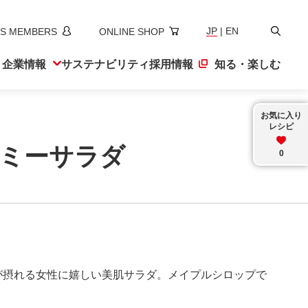
検
JP
|
EN
S MEMBERS
ONLINE SHOP
索
ト
企業情報
サステナ
ビリティ
採用情報
知る・楽しむ
お気に入り
レシピ
ミーサラダ
0
が摂れる女性に嬉しい美肌サラダ。メイプルシロップで