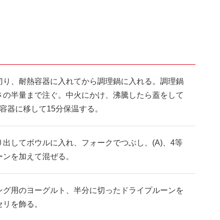
切り、耐熱容器に入れてから調理鍋に入れる。調理鍋
さの半量まで注ぐ。中火にかけ、沸騰したら蓋をして
容器に移して15分保温する。
出してボウルに入れ、フォークでつぶし、(A)、4等
ーンを加えて混ぜる。
ング用のヨーグルト、半分に切ったドライプルーンを
セリを飾る。