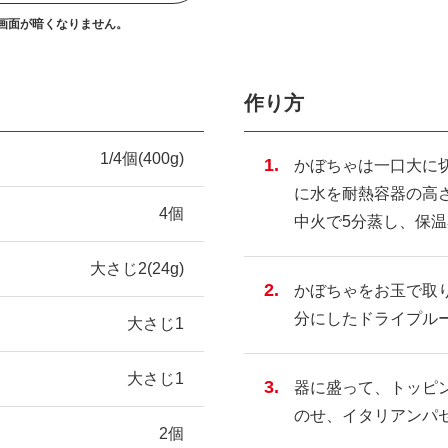
画面が暗くなりません。
作り方
1/4個(400g)
かぼちゃは一口大に
に水を耐熱容器の高
4個
中火で5分蒸し、保温
大さじ2(24g)
かぼちゃをお玉で取り
分にしたドライプル
大さじ1
大さじ1
器に盛って、トッピ
のせ、イタリアンパ
2個