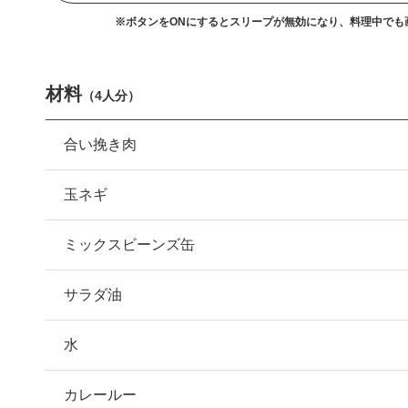
※ボタンをONにするとスリープが無効になり、
料理中でも
材料
（
4人分
）
合い挽き肉
玉ネギ
ミックスビーンズ缶
サラダ油
水
カレールー