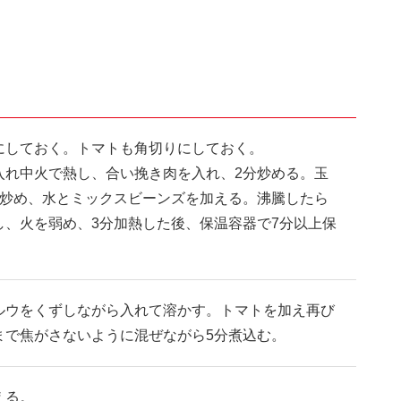
にしておく。トマトも角切りにしておく。
入れ中火で熱し、合い挽き肉を入れ、2分炒める。玉
分炒め、水とミックスビーンズを加える。沸騰したら
し、火を弱め、3分加熱した後、保温容器で7分以上保
ルウをくずしながら入れて溶かす。トマトを加え再び
まで焦がさないように混ぜながら5分煮込む。
える。