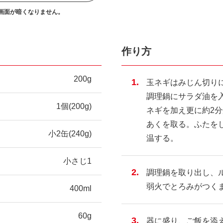
画面が暗くなりません。
作り方
200g
玉ネギはみじん切り
調理鍋にサラダ油を
1個(200g)
ネギを加え更に約2
あくを取る。ふたを
小2缶(240g)
温する。
小さじ1
調理鍋を取り出し、
弱火でとろみがつく
400ml
60g
器に盛り、ご飯を添