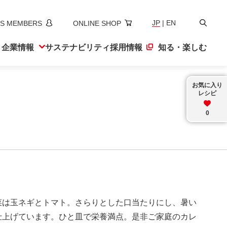
検
JP
|
EN
S MEMBERS
ONLINE SHOP
索
ト
企業情報
サステナ
ビリティ
採用情報
知る・楽しむ
お気に入り
レシピ
0
菜は玉ネギとトマト。さらりとした口当たりにし、暑い
仕上げています。ひと皿で栄養満点。是非ご家庭のカレ