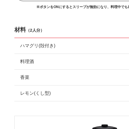
※ボタンをONにするとスリープが無効になり、
料理中でも
材料
（
2人分
）
ハマグリ(殻付き)
料理酒
香菜
レモン(くし型)