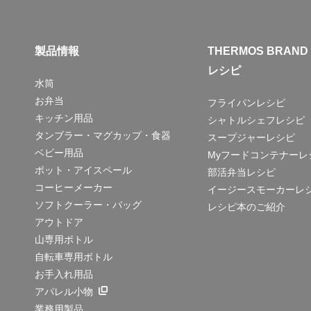
製品情報
THERMOS BRAND
レシピ
水筒
お弁当
フライパンレシピ
キッチン用品
シャトルシェフレシピ
タンブラー・マグカップ・食器
スープジャーレシピ
ベビー用品
Myフードコンテナーレ
ポット・アイスペール
部活弁当レシピ
コーヒーメーカー
イージースモーカーレ
ソフトクーラー・バッグ
レシピ本のご紹介
アウトドア
山専用ボトル
自転車専用ボトル
お手入れ用品
アパレル小物
業務用製品