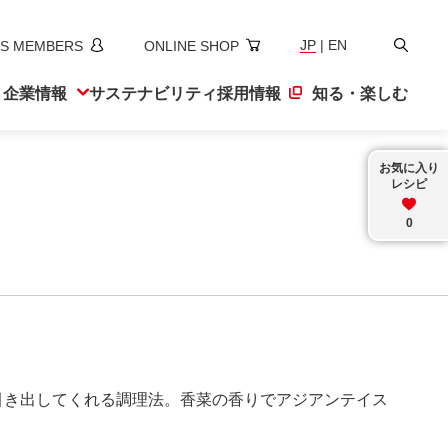
検
JP
|
EN
S MEMBERS
ONLINE SHOP
索
ト
企業情報
サステナ
ビリティ
採用情報
知る・楽しむ
お気に入り
レシピ
0
引き出してくれる調理法。香菜の香りでアジアンテイス
。