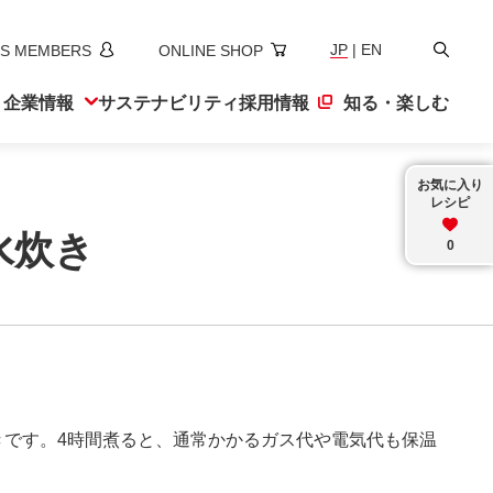
検
JP
|
EN
S MEMBERS
ONLINE SHOP
索
ト
企業情報
サステナ
ビリティ
採用情報
知る・楽しむ
お気に入り
レシピ
水炊き
0
きです。4時間煮ると、通常かかるガス代や電気代も保温