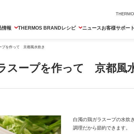
THERMO
品情報
THERMOS BRAND
レシピ
ニュース
お客様サポー
ープを作って 京都風水炊き
ラスープを作って 京都風
白濁の鶏ガラスープの水炊
調理だから節約できます。