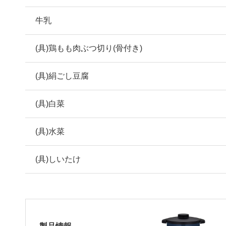
牛乳
(具)鶏もも肉ぶつ切り(骨付き)
(具)絹ごし豆腐
(具)白菜
(具)水菜
(具)しいたけ
製品情報