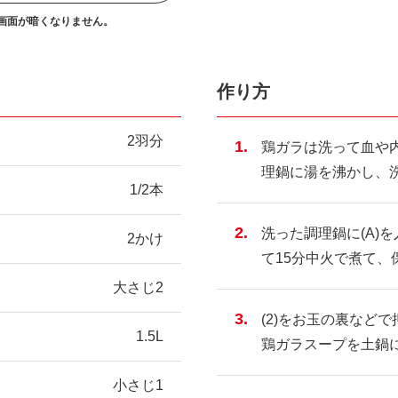
画面が暗くなりません。
作り方
2羽分
鶏ガラは洗って血や
理鍋に湯を沸かし、
1/2本
洗った調理鍋に(A)
2かけ
て15分中火で煮て、
大さじ2
(2)をお玉の裏など
1.5L
鶏ガラスープを土鍋
小さじ1