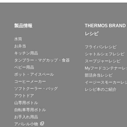
製品情報
THERMOS BRAND
レシピ
水筒
お弁当
フライパンレシピ
キッチン用品
シャトルシェフレシピ
タンブラー・マグカップ・食器
スープジャーレシピ
ベビー用品
Myフードコンテナーレ
ポット・アイスペール
部活弁当レシピ
コーヒーメーカー
イージースモーカーレ
ソフトクーラー・バッグ
レシピ本のご紹介
アウトドア
山専用ボトル
自転車専用ボトル
お手入れ用品
アパレル小物