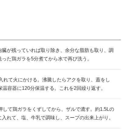
内臓が残っていれば取り除き、余分な脂肪も取り、調
洗った鶏ガラを5分煮てから水で再び洗う。
を入れて火にかける。沸騰したらアクを取り、蓋をし
保温容器に120分保温する。これを2回繰り返す。
で押して鶏ガラをくずしてから、ザルで漉す。約1.5Lの
に入れて、塩、牛乳で調味し、スープの出来上がり。