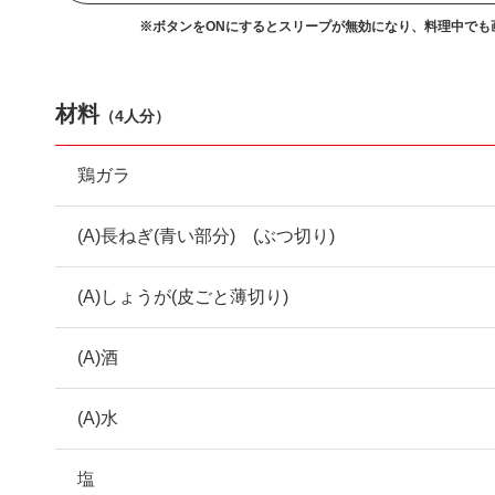
※ボタンをONにするとスリープが無効になり、
料理中でも
材料
（
4人分
）
鶏ガラ
(A)長ねぎ(青い部分) (ぶつ切り)
(A)しょうが(皮ごと薄切り)
(A)酒
(A)水
塩