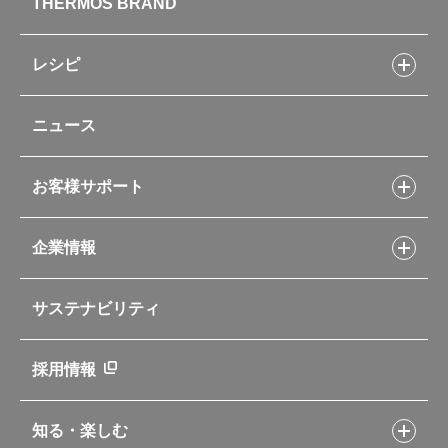
THERMOS BRAND
水筒
お弁当
キッチン用品
レシピ
タンブラー・マグカップ・食器
レシピトップ
ベビー用品
ニュース
フライパンレシピ
ポット・アイスペール
シャトルシェフレシピ
コーヒーメーカー
スープジャーレシピ
ソフトクーラー・バッグ
お客様サポート
Myフードコンテナーレシピ
アウトドア
お客様サポートトップ
部活弁当レシピ
山専用ボトル
企業情報
交換用部品の購入方法
イージースモーカーレシピ
自転車専用ボトル
部品の種類や販売状況を調べる
レシピ本のご紹介
お手入れ用品
企業情報トップ
よくあるご質問・お問い合わせ
サステナビリティ
アパレル小物
企業理念
取扱説明書
業務用製品
会社概要
新製品一覧
ニュース
採用情報
製品一覧
環境への取り組み
製品アンケート
品質への取り組み
知る・楽しむ
カタログ
世界のサーモス