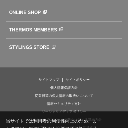
サーモスの歴史
知る・楽しむトップ
ONLINE SHOP
クラブサーモス
WEBマガジン
お弁当にエールを込めて
THERMOS MEMBERS
魔法びんの秘密
ライフストーリー
STYLINGS STORE
サイトマップ
サイトポリシー
個人情報保護方針
従業員等の個人情報の取扱いについて
情報セキュリティ方針
ソーシャルメディアポリシー
カスタマーハラスメントの防止に関する基本方針
当サイトでは利用者の利便性向上のため、ま
ウェブアクセシビリティ方針
調達方針