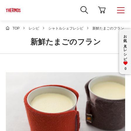
新
し
い
ウ
ィ
TOP
レシピ
シャトルシェフレシピ
新鮮たまごのフラン
ン
お気に入り
ド
新鮮たまごのフラン
ウ
で
レシピ
Google
サ
イ
ト
内
0
検
索
を
開
き
ま
す