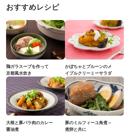
おすすめレシピ
鶏ガラスープを作って
かぼちゃとプルーンのメ
京都風水炊き
イプルクリーミーサラダ
豚のミルフィーユ角煮～
大根と豚バラ肉のカレー
煮卵と共に
醤油煮