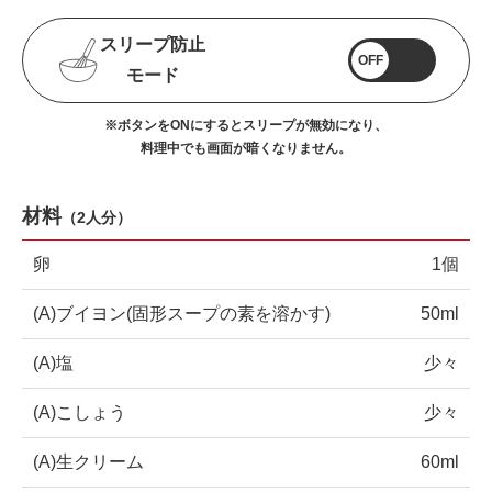
スリープ防止
OFF
モード
※ボタンをONにするとスリープが無効になり、
料理中でも画面が暗くなりません。
材料
（
2人分
）
卵
1個
(A)ブイヨン(固形スープの素を溶かす)
50ml
(A)塩
少々
(A)こしょう
少々
(A)生クリーム
60ml