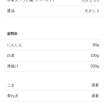
中華スープの素（ペースト）
大さじ 1.5
醤油
大さじ 1
材料B
にんじん
50g
白菜
100g
厚揚げ
200g
ごま
適量
青ねぎ
適量