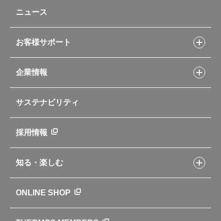
レシピトップ
ベビー用品
ニュース
フライパンレシピ
ポット・アイスペール
シャトルシェフレシピ
コーヒーメーカー
スープジャーレシピ
ソフトクーラー・バッグ
お客様サポート
Myフードコンテナーレシピ
アウトドア
お客様サポートトップ
部活弁当レシピ
山専用ボトル
企業情報
交換用部品の購入方法
イージースモーカーレシピ
自転車専用ボトル
部品の種類や販売状況を調べる
レシピ本のご紹介
お手入れ用品
企業情報トップ
よくあるご質問・お問い合わせ
サステナビリティ
アパレル小物
企業理念
取扱説明書
業務用製品
会社概要
新製品一覧
ニュース
採用情報
製品一覧
環境への取り組み
製品アンケート
品質への取り組み
知る・楽しむ
カタログ
世界のサーモス
サーモスの歴史
知る・楽しむトップ
ONLINE SHOP
クラブサーモス
WEBマガジン
お弁当にエールを込めて