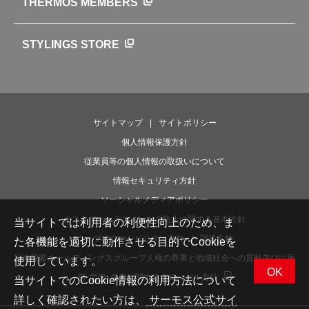
THERMOS MEMBERS
魔法びんの秘密
ライフストーリー
STYLINGS STORE
サイトマップ
サイトポリシー
個人情報保護方針
従業員等の個人情報の取扱いについて
情報セキュリティ方針
ソーシャルメディアポリシー
カスタマーハラスメントの防止に関する基本方針
当サイトでは利用者の利便性向上のため、ま
ウェブアクセシビリティ方針
調達方針
た各機能を適切に動作させる目的でCookieを
日本酸素ホールディングスグループ人権の尊重と地域社会への貢献並びに雇
使用しています。
OK
用･労働･健康に関するグローバル方針
当サイトでのCookie情報の利用方法について
詳しく確認されたい方は、
サーモス公式サイ