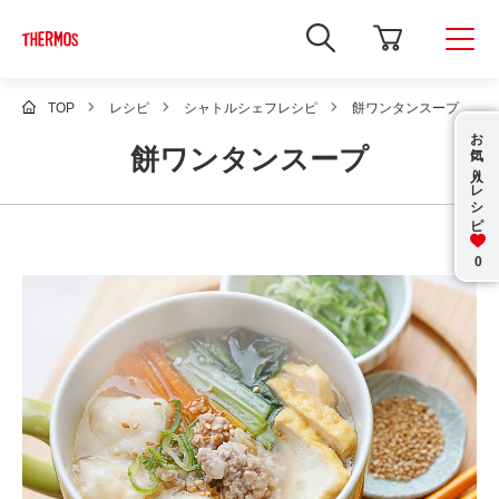
新
し
い
ウ
ィ
TOP
レシピ
シャトルシェフレシピ
餅ワンタンスープ
ン
お気に入り
ド
餅ワンタンスープ
ウ
で
レシピ
Google
サ
イ
ト
内
0
検
索
を
開
き
ま
す