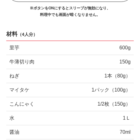
※ボタンをONにするとスリープが無効になり、
料理中でも画面が暗くなりません。
材料
（
4人分
）
里芋
600g
牛薄切り肉
150g
ねぎ
1本（80g）
マイタケ
1パック（100g）
こんにゃく
1/2枚（150g）
水
1Ｌ
醤油
70ml