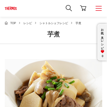
新
し
い
ウ
ィ
TOP
レシピ
シャトルシェフレシピ
芋煮
ン
お気に入り
ド
芋煮
ウ
で
レシピ
Google
サ
イ
ト
内
0
検
索
を
開
き
ま
す