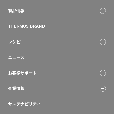
製品情報
製品情報トップ
THERMOS BRAND
水筒
お弁当
キッチン用品
レシピ
タンブラー・マグカップ・食器
レシピトップ
ベビー用品
ニュース
フライパンレシピ
ポット・アイスペール
シャトルシェフレシピ
コーヒーメーカー
スープジャーレシピ
ソフトクーラー・バッグ
お客様サポート
Myフードコンテナーレシピ
アウトドア
お客様サポートトップ
部活弁当レシピ
山専用ボトル
企業情報
交換用部品の購入方法
イージースモーカーレシピ
自転車専用ボトル
部品の種類や販売状況を調べる
レシピ本のご紹介
お手入れ用品
企業情報トップ
よくあるご質問・お問い合わせ
サステナビリティ
アパレル小物
企業理念
取扱説明書
業務用製品
会社概要