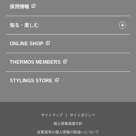
新製品一覧
ニュース
採用情報
製品一覧
環境への取り組み
製品アンケート
品質への取り組み
知る・楽しむ
カタログ
世界のサーモス
サーモスの歴史
知る・楽しむトップ
ONLINE SHOP
クラブサーモス
WEBマガジン
お弁当にエールを込めて
THERMOS MEMBERS
魔法びんの秘密
ライフストーリー
STYLINGS STORE
サイトマップ
サイトポリシー
個人情報保護方針
従業員等の個人情報の取扱いについて