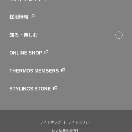
企業理念
取扱説明書
業務用製品
会社概要
新製品一覧
ニュース
採用情報
製品一覧
環境への取り組み
製品アンケート
品質への取り組み
知る・楽しむ
カタログ
世界のサーモス
サーモスの歴史
知る・楽しむトップ
ONLINE SHOP
クラブサーモス
WEBマガジン
お弁当にエールを込めて
THERMOS MEMBERS
魔法びんの秘密
ライフストーリー
STYLINGS STORE
サイトマップ
サイトポリシー
個人情報保護方針