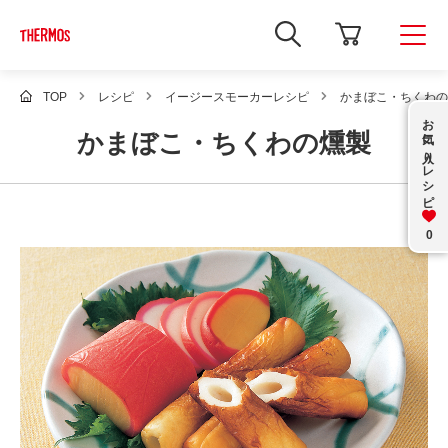
新
し
い
ウ
ィ
TOP
レシピ
イージースモーカーレシピ
かまぼこ・ちくわの
ン
お気に入り
ド
かまぼこ・ちくわの燻製
ウ
で
レシピ
Google
サ
イ
ト
内
0
検
索
を
開
き
ま
す