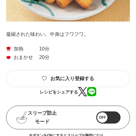
凝縮された味わい。中身はフワフワ。
加熱
10分
おまかせ
20分
お気に入り登録する
レシピをシェアする
スリープ防止
OFF
モード
※ボタンをONにするとスリープが無効になり、