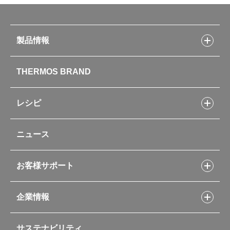
製品情報
製品情報トップ
THERMOS BRAND
水筒
お弁当
キッチン用品
レシピ
タンブラー・マグカップ・食器
レシピトップ
ベビー用品
ニュース
フライパンレシピ
ポット・アイスペール
シャトルシェフレシピ
コーヒーメーカー
スープジャーレシピ
ソフトクーラー・バッグ
お客様サポート
Myフードコンテナーレシピ
アウトドア
お客様サポートトップ
部活弁当レシピ
山専用ボトル
企業情報
交換用部品の購入方法
イージースモーカーレシピ
自転車専用ボトル
部品の種類や販売状況を調べる
レシピ本のご紹介
お手入れ用品
企業情報トップ
よくあるご質問・お問い合わせ
サステナビリティ
アパレル小物