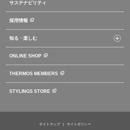
よくあるご質問・お問い合わせ
サステナビリティ
アパレル小物
企業理念
取扱説明書
業務用製品
会社概要
新製品一覧
ニュース
採用情報
製品一覧
環境への取り組み
製品アンケート
品質への取り組み
知る・楽しむ
カタログ
世界のサーモス
サーモスの歴史
知る・楽しむトップ
ONLINE SHOP
クラブサーモス
WEBマガジン
お弁当にエールを込めて
THERMOS MEMBERS
魔法びんの秘密
ライフストーリー
STYLINGS STORE
サイトマップ
サイトポリシー