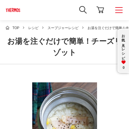
新
し
い
ウ
ィ
TOP
レシピ
スープジャーレシピ
お湯を注ぐだけで簡単！チ
ン
お気に入り
ド
お湯を注ぐだけで簡単！チーズリ
ウ
で
レシピ
Google
ゾット
サ
イ
ト
内
0
検
索
を
開
き
ま
す