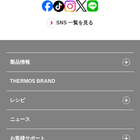
SNS 一覧を見る
製品情報
製品情報トップ
THERMOS BRAND
水筒
お弁当
キッチン用品
レシピ
タンブラー・マグカップ・食器
レシピトップ
ベビー用品
ニュース
フライパンレシピ
ポット・アイスペール
シャトルシェフレシピ
コーヒーメーカー
スープジャーレシピ
ソフトクーラー・バッグ
お客様サポート