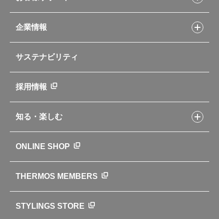
Myフードコンテナーレシピ
アウトドア
お客様サポートトップ
部活弁当レシピ
山専用ボトル
企業情報
交換用部品の購入方法
イージースモーカーレシピ
自転車専用ボトル
部品の種類や販売状況を調べる
レシピ本のご紹介
お手入れ用品
企業情報トップ
よくあるご質問・お問い合わせ
サステナビリティ
アパレル小物
企業理念
取扱説明書
業務用製品
会社概要
新製品一覧
ニュース
採用情報
製品一覧
環境への取り組み
製品アンケート
品質への取り組み
知る・楽しむ
カタログ
世界のサーモス
サーモスの歴史
知る・楽しむトップ
ONLINE SHOP
クラブサーモス
WEBマガジン
お弁当にエールを込めて
THERMOS MEMBERS
魔法びんの秘密
ライフストーリー
STYLINGS STORE