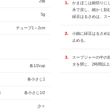
2個
かまぼこは細切りに
水で戻し、細かく刻
5g
緑豆はるさめは、ス
チューブ1～2cm
小鍋に緑豆はるさめ
止める。
スープジャーの中の
タを閉じ、2時間以
各1/2cup
各小さじ1
ス
各小さじ1/2
少々