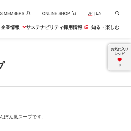
検
JP
|
EN
S MEMBERS
ONLINE SHOP
索
ト
企業情報
サステナ
ビリティ
採用情報
知る・楽しむ
お気に入り
レシピ
プ
0
ゃんぽん風スープです。