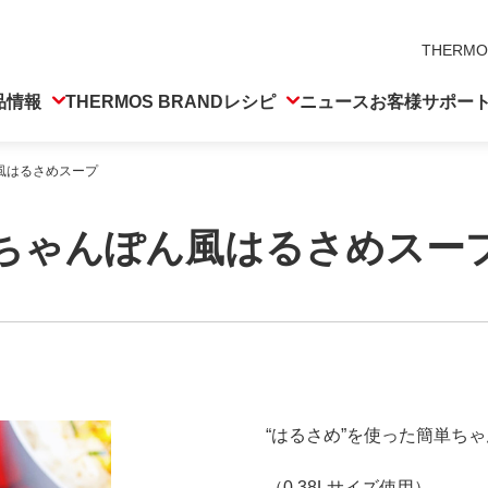
THERMO
品情報
THERMOS BRAND
レシピ
ニュース
お客様サポー
風はるさめスープ
ちゃんぽん風はるさめスー
“はるさめ”を使った簡単ち
（0.38Lサイズ使用）