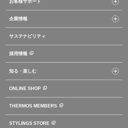
スープジャーレシピ
ソフトクーラー・バッグ
お客様サポート
Myフードコンテナーレシピ
アウトドア
お客様サポートトップ
部活弁当レシピ
山専用ボトル
企業情報
交換用部品の購入方法
イージースモーカーレシピ
自転車専用ボトル
部品の種類や販売状況を調べる
レシピ本のご紹介
お手入れ用品
企業情報トップ
よくあるご質問・お問い合わせ
サステナビリティ
アパレル小物
企業理念
取扱説明書
業務用製品
会社概要
新製品一覧
ニュース
採用情報
製品一覧
環境への取り組み
製品アンケート
品質への取り組み
知る・楽しむ
カタログ
世界のサーモス
サーモスの歴史
知る・楽しむトップ
ONLINE SHOP
クラブサーモス
WEBマガジン
お弁当にエールを込めて
THERMOS MEMBERS
魔法びんの秘密
ライフストーリー
STYLINGS STORE