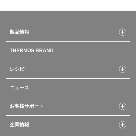
製品情報
製品情報トップ
THERMOS BRAND
水筒
お弁当
キッチン用品
レシピ
タンブラー・マグカップ・食器
レシピトップ
ベビー用品
ニュース
フライパンレシピ
ポット・アイスペール
シャトルシェフレシピ
コーヒーメーカー
スープジャーレシピ
ソフトクーラー・バッグ
お客様サポート
Myフードコンテナーレシピ
アウトドア
お客様サポートトップ
部活弁当レシピ
山専用ボトル
企業情報
交換用部品の購入方法
イージースモーカーレシピ
自転車専用ボトル
部品の種類や販売状況を調べる
レシピ本のご紹介