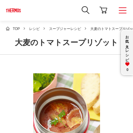
新
し
い
ウ
ィ
TOP
レシピ
スープジャーレシピ
大麦のトマトスープリゾッ
ン
お気に入り
ド
大麦のトマトスープリゾット
ウ
で
レシピ
Google
サ
イ
ト
内
0
検
索
を
開
き
ま
す