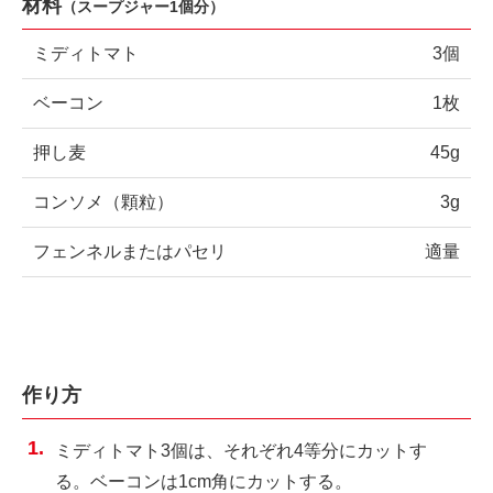
材料
（
スープジャー1個分
）
ミディトマト
3個
ベーコン
1枚
押し麦
45g
コンソメ（顆粒）
3g
フェンネルまたはパセリ
適量
作り方
ミディトマト3個は、それぞれ4等分にカットす
る。ベーコンは1cm角にカットする。