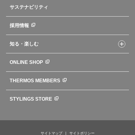
お手入れ用品
企業情報トップ
よくあるご質問・お問い合わせ
サステナビリティ
アパレル小物
企業理念
取扱説明書
業務用製品
会社概要
新製品一覧
ニュース
採用情報
製品一覧
環境への取り組み
製品アンケート
品質への取り組み
知る・楽しむ
カタログ
世界のサーモス
サーモスの歴史
知る・楽しむトップ
ONLINE SHOP
クラブサーモス
WEBマガジン
お弁当にエールを込めて
THERMOS MEMBERS
魔法びんの秘密
ライフストーリー
STYLINGS STORE
サイトマップ
サイトポリシー