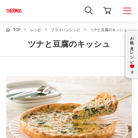
新
し
い
ウ
ィ
TOP
レシピ
フライパンレシピ
ツナと豆腐のキッシュ
ン
お気に入り
ド
ツナと豆腐のキッシュ
ウ
で
レシピ
Google
サ
イ
ト
内
0
検
索
を
開
き
ま
す