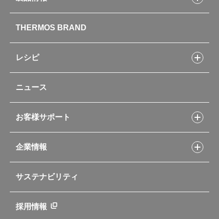
製品情報トップ
THERMOS BRAND
水筒
お弁当
キッチン用品
レシピ
タンブラー・マグカップ・食器
レシピトップ
ベビー用品
ニュース
フライパンレシピ
ポット・アイスペール
シャトルシェフレシピ
コーヒーメーカー
スープジャーレシピ
ソフトクーラー・バッグ
お客様サポート
Myフードコンテナーレシピ
アウトドア
お客様サポートトップ
部活弁当レシピ
山専用ボトル
企業情報
交換用部品の購入方法
イージースモーカーレシピ
自転車専用ボトル
部品の種類や販売状況を調べる
レシピ本のご紹介
お手入れ用品
企業情報トップ
よくあるご質問・お問い合わせ
サステナビリティ
アパレル小物
企業理念
取扱説明書
業務用製品
会社概要
新製品一覧
ニュース
採用情報
製品一覧
環境への取り組み