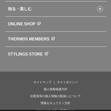
製品アンケート
品質への取り組み
知る・楽しむ
カタログ
世界のサーモス
サーモスの歴史
知る・楽しむトップ
ONLINE SHOP
クラブサーモス
WEBマガジン
お弁当にエールを込めて
THERMOS MEMBERS
魔法びんの秘密
ライフストーリー
STYLINGS STORE
サイトマップ
サイトポリシー
個人情報保護方針
従業員等の個人情報の取扱いについて
情報セキュリティ方針
ソーシャルメディアポリシー