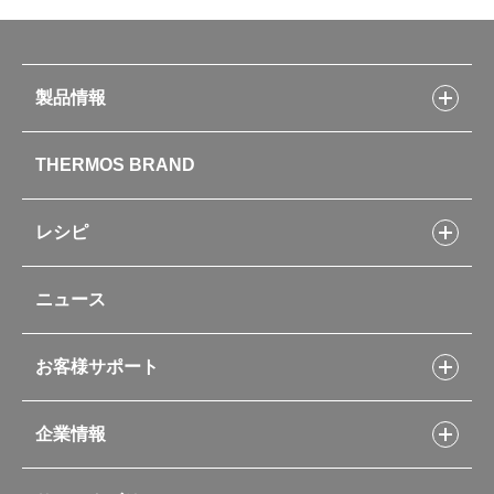
製品情報
製品情報トップ
THERMOS BRAND
水筒
お弁当
キッチン用品
レシピ
タンブラー・マグカップ・食器
レシピトップ
ベビー用品
ニュース
フライパンレシピ
ポット・アイスペール
シャトルシェフレシピ
コーヒーメーカー
スープジャーレシピ
ソフトクーラー・バッグ
お客様サポート
Myフードコンテナーレシピ
アウトドア
お客様サポートトップ
部活弁当レシピ
山専用ボトル
企業情報
交換用部品の購入方法
イージースモーカーレシピ
自転車専用ボトル
部品の種類や販売状況を調べる
レシピ本のご紹介
お手入れ用品
企業情報トップ