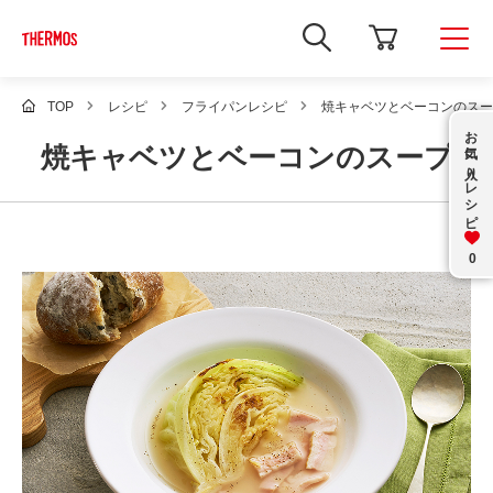
新
し
い
ウ
ィ
TOP
レシピ
フライパンレシピ
焼キャベツとベーコンのスー
ン
お気に入り
ド
焼キャベツとベーコンのスープ
ウ
で
レシピ
Google
サ
イ
ト
内
0
検
索
を
開
き
ま
す