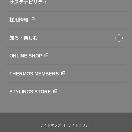
よくあるご質問・お問い合わせ
サステナビリティ
アパレル小物
企業理念
取扱説明書
業務用製品
会社概要
新製品一覧
ニュース
採用情報
製品一覧
環境への取り組み
製品アンケート
品質への取り組み
知る・楽しむ
カタログ
世界のサーモス
サーモスの歴史
知る・楽しむトップ
ONLINE SHOP
クラブサーモス
WEBマガジン
お弁当にエールを込めて
THERMOS MEMBERS
魔法びんの秘密
ライフストーリー
STYLINGS STORE
サイトマップ
サイトポリシー