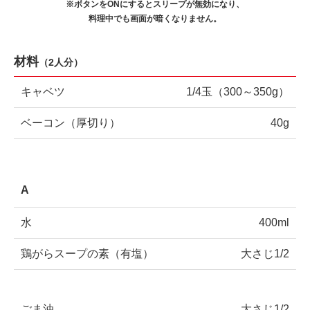
※ボタンをONにするとスリープが無効になり、
料理中でも画面が暗くなりません。
材料
（
2人分
）
キャベツ
1/4玉（300～350g）
ベーコン（厚切り）
40g
A
水
400ml
鶏がらスープの素（有塩）
大さじ1/2
ごま油
大さじ1/2