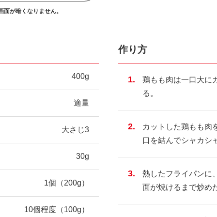
画面が暗くなりません。
作り方
400g
鶏もも肉は一口大に
る。
適量
カットした鶏もも肉
大さじ3
口を結んでシャカシ
30g
熱したフライパンに
1個（200g）
面が焼けるまで炒め
10個程度（100g）