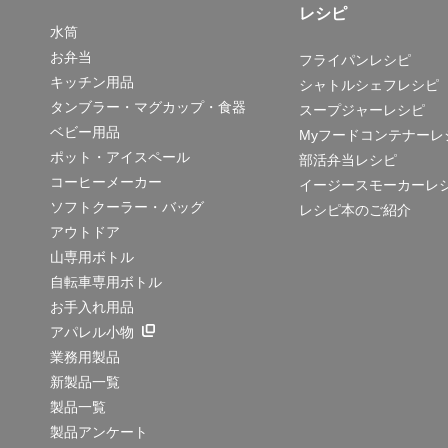
レシピ
水筒
お弁当
フライパンレシピ
キッチン用品
シャトルシェフレシピ
タンブラー・マグカップ・食器
スープジャーレシピ
ベビー用品
Myフードコンテナーレ
ポット・アイスペール
部活弁当レシピ
コーヒーメーカー
イージースモーカーレ
ソフトクーラー・バッグ
レシピ本のご紹介
アウトドア
山専用ボトル
自転車専用ボトル
お手入れ用品
アパレル小物
業務用製品
新製品一覧
製品一覧
製品アンケート