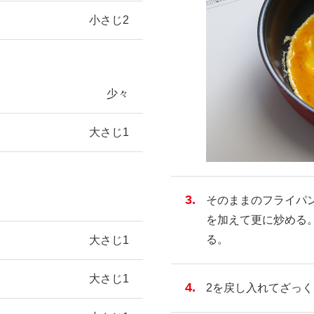
小さじ2
少々
大さじ1
そのままのフライパ
を加えて更に炒める
る。
大さじ1
大さじ1
2を戻し入れてざっ