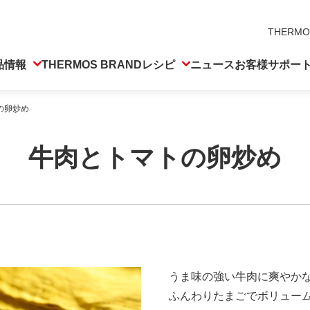
THERMO
品情報
THERMOS BRAND
レシピ
ニュース
お客様サポー
の卵炒め
牛肉とトマトの卵炒め
うま味の強い牛肉に爽やか
ふんわりたまごでボリュー