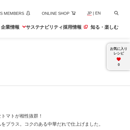
検
JP
|
EN
S MEMBERS
ONLINE SHOP
索
ト
企業情報
サステナ
ビリティ
採用情報
知る・楽しむ
お気に入り
レシピ
0
なトマトが相性抜群！
ムをプラス。コクのある中華だれで仕上げました。