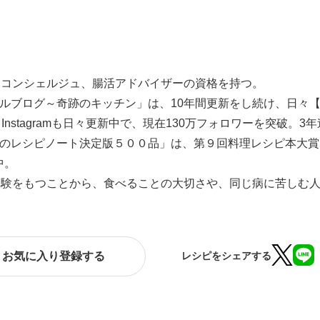
ツコンシェルジュ、腸活アドバイザーの資格を持つ。
ィシャルブログ～奇跡のキッチン」は、10年間更新をし続け、日
。Instagramも日々更新中で、現在130万フォロワーを突破
kiのレシピノート決定版５００品」は、第９回料理レシピ本大賞
中。
経験をもつことから、食べることの大切さや、同じ病に苦しむ
お気に入り登録する
レシピをシェアする