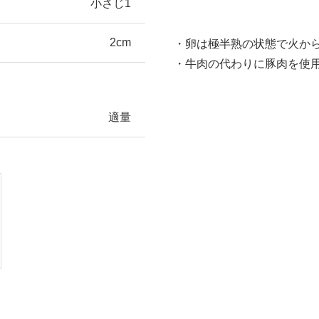
小さじ1
2cm
・卵は極半熟の状態で火か
・牛肉の代わりに豚肉を使
適量