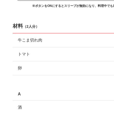
※ボタンをONにするとスリープが無効になり、
料理中でも
材料
（
2人分
）
牛こま切れ肉
トマト
卵
A
酒