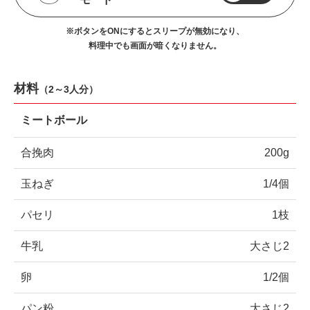
※ボタンをONにするとスリープが無効になり、
料理中でも画面が暗くなりません。
材料
（
2～3人分
）
ミートボール
合挽肉
200g
玉ねぎ
1/4個
パセリ
1枝
牛乳
大さじ2
卵
1/2個
パン粉
大さじ2