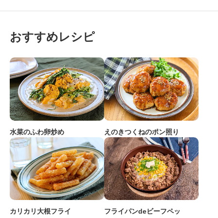
おすすめレシピ
水菜のふわ卵炒め
えのきつくねのポン照り
カリカリ大根フライ
フライパンdeビーフペッ