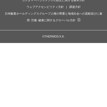
カスタマーハラスメントの防止に関する基本方針
ウェブアクセシビリティ方針
調達方針
日本酸素ホールディングスグループ人権の尊重と地域社会への貢献並びに雇
用･労働･健康に関するグローバル方針
©THERMOS K.K.