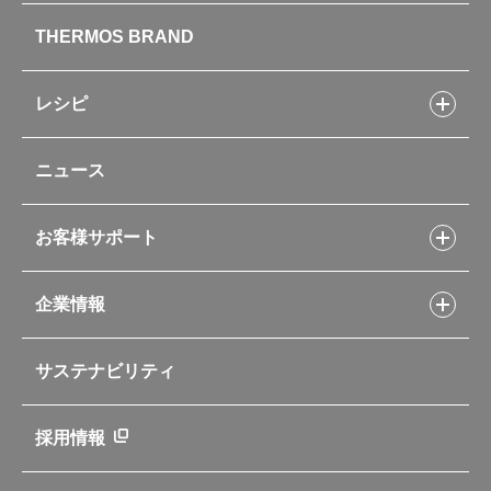
製品情報トップ
THERMOS BRAND
水筒
お弁当
キッチン用品
レシピ
タンブラー・マグカップ・食器
レシピトップ
ベビー用品
ニュース
フライパンレシピ
ポット・アイスペール
シャトルシェフレシピ
コーヒーメーカー
スープジャーレシピ
ソフトクーラー・バッグ
お客様サポート
Myフードコンテナーレシピ
アウトドア
お客様サポートトップ
部活弁当レシピ
山専用ボトル
企業情報
交換用部品の購入方法
イージースモーカーレシピ
自転車専用ボトル
部品の種類や販売状況を調べる
レシピ本のご紹介
お手入れ用品
企業情報トップ
よくあるご質問・お問い合わせ
サステナビリティ
アパレル小物
企業理念
取扱説明書
業務用製品
会社概要
新製品一覧
ニュース
採用情報
製品一覧
環境への取り組み
製品アンケート
品質への取り組み