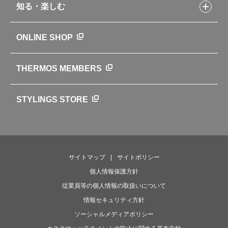
知る・楽しむ
カタログ
世界のサーモス
サーモスの歴史
知る・楽しむトップ
ONLINE SHOP
クラブサーモス
WEBマガジン
お弁当にエールを込めて
THERMOS MEMBERS
魔法びんの秘密
ライフストーリー
STYLINGS STORE
サイトマップ
サイトポリシー
個人情報保護方針
従業員等の個人情報の取扱いについて
情報セキュリティ方針
ソーシャルメディアポリシー