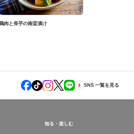
鶏肉と長芋の南蛮漬け
SNS 一覧を見る
知る・楽しむ