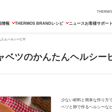
THERMO
品情報
THERMOS BRAND
レシピ
ニュース
お客様サポー
んたんヘルシーピザ
ャベツのかんたんヘルシー
少ない材料と簡単な作り方
ベツと卵で作るヘルシーなピ