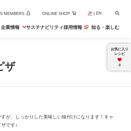
検
JP
|
EN
S MEMBERS
ONLINE SHOP
索
ト
企業情報
サステナ
ビリティ
採用情報
知る・楽しむ
お気に入り
レシピ
ピザ
0
ですが、しっかりした美味しい味付けになります！キャ
ザです♪