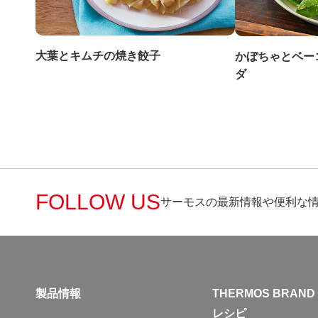
大葉とキムチの焼き餃子
かぼちゃとベー
ダ
FOLLOW US
サーモスの最新情報や便利な
製品情報
THERMOS BRAND
レシピ